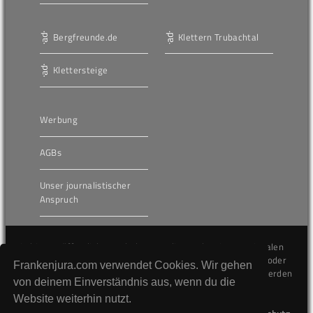
Bergfreunde.de
Klettern Trubachtal
Klettersteige
Werbung
AGBs
Unser journalistischer
Anspruch
Die hier veröffentlichten Inhalte unterliegen dem internationalen
Urheberrecht (Copyright) und dürfen nicht kopiert, verändert oder
Frankenjura.com verwendet Cookies. Wir gehen
unverändert wiederveröffentlicht werden. Gegen Verstöße werden
von deinem Einverständnis aus, wenn du die
wir auf juristischem Wege vorgehen.
Website weiterhin nutzt.