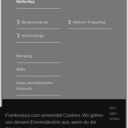
KletterApp
Bergfreunde.de
Klettern Trubachtal
Klettersteige
Werbung
AGBs
Unser journalistischer
Anspruch
Die hier veröffentlichten Inhalte unterliegen dem internationalen
Urheberrecht (Copyright) und dürfen nicht kopiert, verändert oder
Frankenjura.com verwendet Cookies. Wir gehen
unverändert wiederveröffentlicht werden. Gegen Verstöße werden
von deinem Einverständnis aus, wenn du die
wir auf juristischem Wege vorgehen.