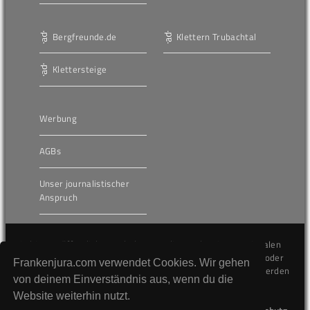
Bergfreunde.de
Klettern Trubachtal
Klettersteige
Werbung
AGBs
Unser journalistischer
Anspruch
Die hier veröffentlichten Inhalte unterliegen dem internationalen
Urheberrecht (Copyright) und dürfen nicht kopiert, verändert oder
Frankenjura.com verwendet Cookies. Wir gehen
unverändert wiederveröffentlicht werden. Gegen Verstöße werden
von deinem Einverständnis aus, wenn du die
wir auf juristischem Wege vorgehen.
Website weiterhin nutzt.