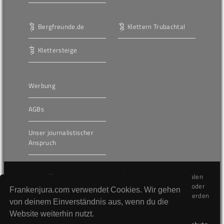
Bergfreunde.de
Klettern Trubachtal
Klettersteige
Werbung
AGBs
Unser journalistischer
Anspruch
Die hier veröffentlichten Inhalte unterliegen dem internationalen
Urheberrecht (Copyright) und dürfen nicht kopiert, verändert oder
Frankenjura.com verwendet Cookies. Wir gehen
unverändert wiederveröffentlicht werden. Gegen Verstöße werden
von deinem Einverständnis aus, wenn du die
wir auf juristischem Wege vorgehen.
Website weiterhin nutzt.