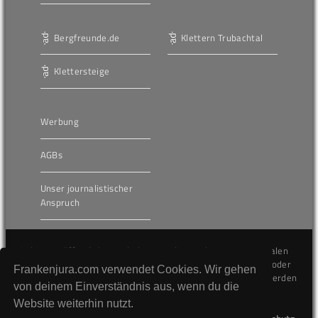
Bergfreunde.de
Klettern Trubachtal
Klettersteige
Werbung
AGBs
Unser journalistischer
Anspruch
Die hier veröffentlichten Inhalte unterliegen dem internationalen
Urheberrecht (Copyright) und dürfen nicht kopiert, verändert oder
Frankenjura.com verwendet Cookies. Wir gehen
unverändert wiederveröffentlicht werden. Gegen Verstöße werden
von deinem Einverständnis aus, wenn du die
wir auf juristischem Wege vorgehen.
Website weiterhin nutzt.