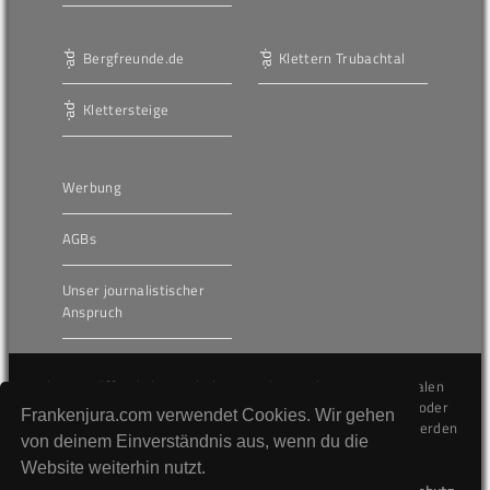
Bergfreunde.de
Klettern Trubachtal
Klettersteige
Werbung
AGBs
Unser journalistischer
Anspruch
Die hier veröffentlichten Inhalte unterliegen dem internationalen
Urheberrecht (Copyright) und dürfen nicht kopiert, verändert oder
Frankenjura.com verwendet Cookies. Wir gehen
unverändert wiederveröffentlicht werden. Gegen Verstöße werden
von deinem Einverständnis aus, wenn du die
wir auf juristischem Wege vorgehen.
Website weiterhin nutzt.