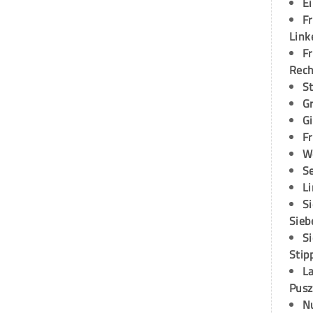
E
Fr
Link
Fr
Rec
S
G
G
Fr
W
S
L
S
Sieb
S
Stip
L
Pusz
N