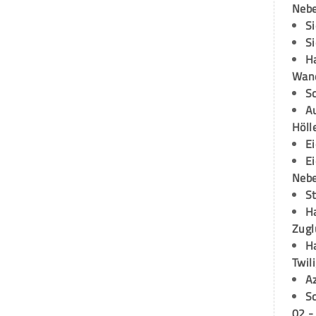
Neb
S
S
H
Wand
S
Au
Höll
E
E
Neb
S
H
Zugl
H
Twil
A
S
02 -