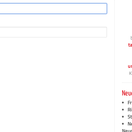
t
u
K
Neu
F
Ri
S
N
Neud