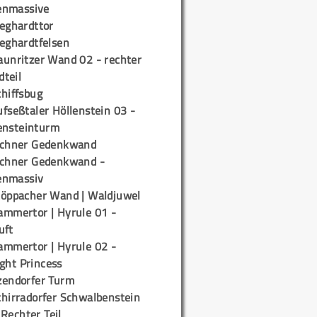
enmassive
ieghardttor
ieghardtfelsen
aunritzer Wand 02 - rechter
teil
chiffsbug
fseßtaler Höllenstein 03 -
ensteinturm
ichner Gedenkwand
ichner Gedenkwand -
enmassiv
töppacher Wand | Waldjuwel
ammertor | Hyrule 01 -
uft
ammertor | Hyrule 02 -
ight Princess
zendorfer Turm
chirradorfer Schwalbenstein
 Rechter Teil