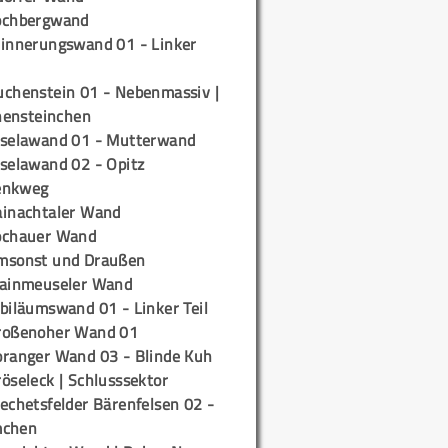
ochbergwand
rinnerungswand 01 - Linker
uchenstein 01 - Nebenmassiv |
ensteinchen
iselawand 01 - Mutterwand
iselawand 02 - Opitz
enkweg
ainachtaler Wand
ochauer Wand
msonst und Draußen
rainmeuseler Wand
biläumswand 01 - Linker Teil
roßenoher Wand 01
oranger Wand 03 - Blinde Kuh
öseleck | Schlusssektor
echetsfelder Bärenfelsen 02 -
mchen