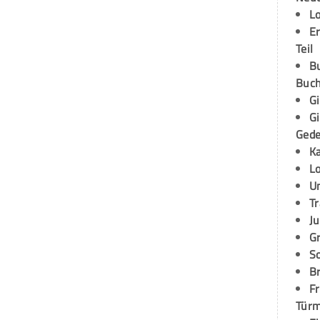
L
E
Teil
B
Buch
G
G
Ged
K
L
U
T
Ju
G
S
Br
Fr
Tür