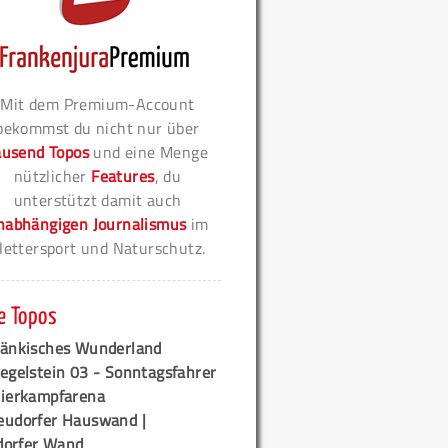
Mit dem Premium-Account
bekommst du nicht nur über
ausend Topos
und eine Menge
nützlicher
Features
, du
unterstützt damit auch
nabhängigen Journalismus
im
lettersport und Naturschutz.
e Topos
ränkisches Wunderland
egelstein 03 - Sonntagsfahrer
tierkampfarena
eudorfer Hauswand |
orfer Wand