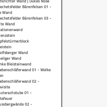
insrichter Wand | Dukes Nose
echetsfelder Bärenfelsen 01 -
e Wand
echetsfelder Bärenfelsen 03 -
hte Wand
tationenwand
renzstein
ipfelstürmerblock
eistein
olfsberger Wand
eeliger Wand
inke Bleisteinwand
iebenschläferwand 01 - Wolke
en
iebenschläferwand 02 -
pvisite
auterachstube 01 -
tafeuer
ussbergwände 02 -