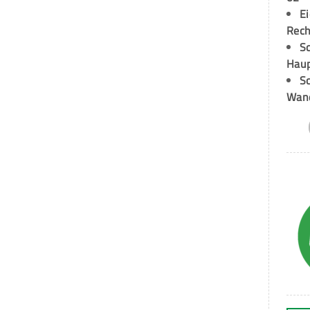
E
Rech
Sc
Hau
Sc
Wand