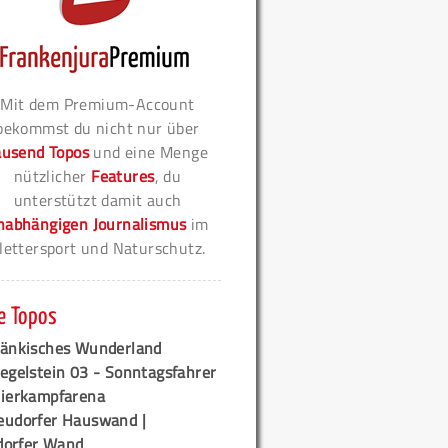
Mit dem Premium-Account
bekommst du nicht nur über
ausend Topos
und eine Menge
nützlicher
Features
, du
unterstützt damit auch
nabhängigen Journalismus
im
lettersport und Naturschutz.
e Topos
ränkisches Wunderland
egelstein 03 - Sonntagsfahrer
tierkampfarena
eudorfer Hauswand |
orfer Wand