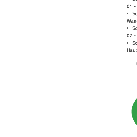
01 -
Sc
Wand
S
02 -
Sc
Hau