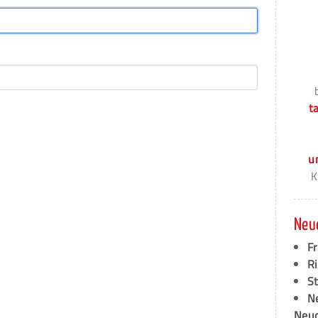
t
u
K
Neu
F
Ri
S
N
Neud