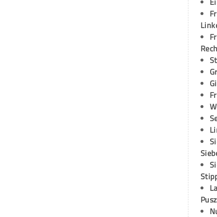
E
Fr
Link
Fr
Rec
S
G
G
Fr
W
S
L
S
Sieb
S
Stip
L
Pusz
N