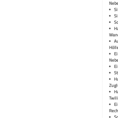
Neb
S
S
S
H
Wand
Au
Höll
E
Neb
E
S
H
Zugl
H
Twil
E
Rech
S