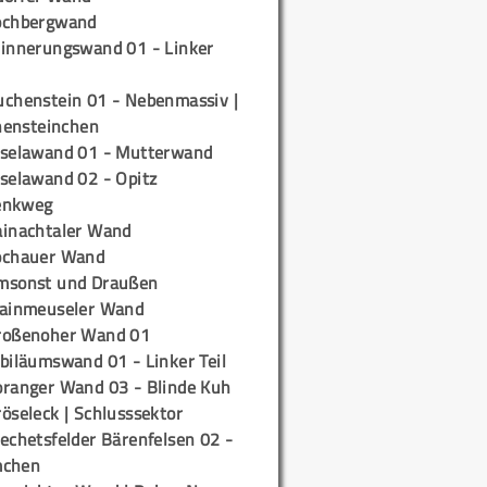
ochbergwand
rinnerungswand 01 - Linker
uchenstein 01 - Nebenmassiv |
ensteinchen
iselawand 01 - Mutterwand
iselawand 02 - Opitz
enkweg
ainachtaler Wand
ochauer Wand
msonst und Draußen
rainmeuseler Wand
roßenoher Wand 01
biläumswand 01 - Linker Teil
oranger Wand 03 - Blinde Kuh
öseleck | Schlusssektor
echetsfelder Bärenfelsen 02 -
mchen