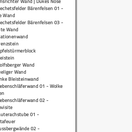
insrichter Wand | Dukes Nose
echetsfelder Bärenfelsen 01 -
e Wand
echetsfelder Bärenfelsen 03 -
hte Wand
tationenwand
renzstein
ipfelstürmerblock
eistein
olfsberger Wand
eeliger Wand
inke Bleisteinwand
iebenschläferwand 01 - Wolke
en
iebenschläferwand 02 -
pvisite
auterachstube 01 -
tafeuer
ussbergwände 02 -