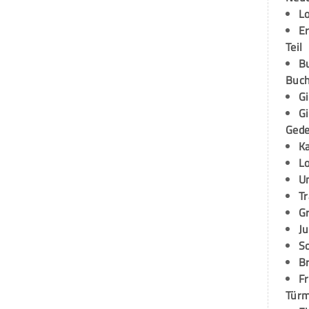
L
E
Teil
B
Buch
G
G
Ged
K
L
U
T
G
Ju
S
Br
Fr
Tür