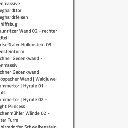
enmassive
ieghardttor
ieghardtfelsen
chiffsbug
aunritzer Wand 02 - rechter
teil
fseßtaler Höllenstein 03 -
ensteinturm
ichner Gedenkwand -
enmassiv
ichner Gedenkwand
töppacher Wand | Waldjuwel
ammertor | Hyrule 01 -
uft
ammertor | Hyrule 02 -
ight Princess
ichenmühler Wände 02 -
ter Turm
chirradorfer Schwalbenstein