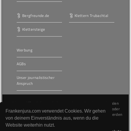
Bergfreunde.de
Klettern Trubachtal
Klettersteige
Werbung
AGBs
Unser journalistischer
Anspruch
Die hier veröffentlichten Inhalte unterliegen dem internationalen
Urheberrecht (Copyright) und dürfen nicht kopiert, verändert oder
Frankenjura.com verwendet Cookies. Wir gehen
unverändert wiederveröffentlicht werden. Gegen Verstöße werden
von deinem Einverständnis aus, wenn du die
wir auf juristischem Wege vorgehen.
Website weiterhin nutzt.