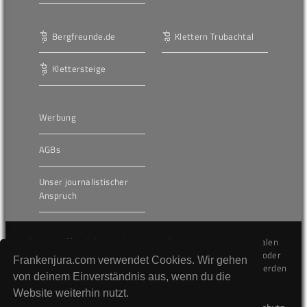
Bergfreunde.de
Klettern Trubachtal
Klettersteige
Werbung
AGBs
Unser journalistischer
Anspruch
Die hier veröffentlichten Inhalte unterliegen dem internationalen
Urheberrecht (Copyright) und dürfen nicht kopiert, verändert oder
Frankenjura.com verwendet Cookies. Wir gehen
unverändert wiederveröffentlicht werden. Gegen Verstöße werden
von deinem Einverständnis aus, wenn du die
wir auf juristischem Wege vorgehen.
Website weiterhin nutzt.