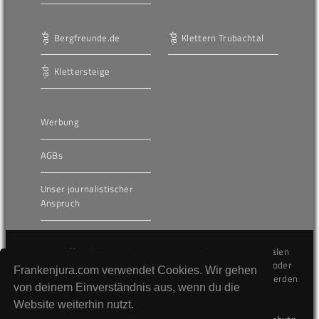
Bergfreunde.de
Klettern Trubachtal
Klettersteige
Werbung
AGBs
Unser journalistischer
Anspruch
Die hier veröffentlichten Inhalte unterliegen dem internationalen
Urheberrecht (Copyright) und dürfen nicht kopiert, verändert oder
Frankenjura.com verwendet Cookies. Wir gehen
unverändert wiederveröffentlicht werden. Gegen Verstöße werden
von deinem Einverständnis aus, wenn du die
wir auf juristischem Wege vorgehen.
Website weiterhin nutzt.