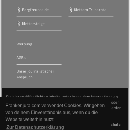
Bergfreunde.de
Klettern Trubachtal
Klettersteige
Werbung
AGBs
Unser journalistischer
Anspruch
Die hier veröffentlichten Inhalte unterliegen dem internationalen
Urheberrecht (Copyright) und dürfen nicht kopiert, verändert oder
Frankenjura.com verwendet Cookies. Wir gehen
unverändert wiederveröffentlicht werden. Gegen Verstöße werden
von deinem Einverständnis aus, wenn du die
wir auf juristischem Wege vorgehen.
Website weiterhin nutzt.
Kontakt
Impressum
Datenschutz
Zur Datenschutzerklärung