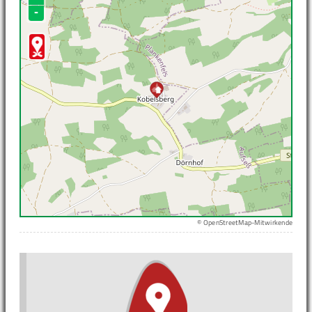
-
© OpenStreetMap-Mitwirkende