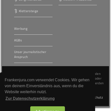
Klettersteige
Werbung
AGBs
Unser journalistischer
Anspruch
Die hier veröffentlichten Inhalte unterliegen dem internationalen
Urheberrecht (Copyright) und dürfen nicht kopiert, verändert oder
Frankenjura.com verwendet Cookies. Wir gehen
unverändert wiederveröffentlicht werden. Gegen Verstöße werden
von deinem Einverständnis aus, wenn du die
wir auf juristischem Wege vorgehen.
Website weiterhin nutzt.
Kontakt
Impressum
Datenschutz
Zur Datenschutzerklärung