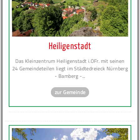
Heiligenstadt
Das Kleinzentrum Heiligenstadt i.OFr. mit seinen
24 Gemeindeteilen liegt im Städtedreieck Nürnberg
- Bamberg -...
zur Gemeinde