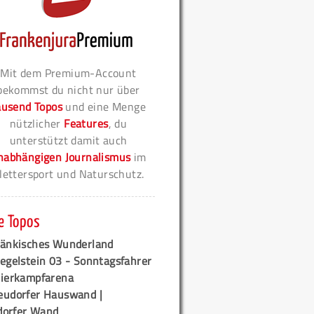
Mit dem Premium-Account
bekommst du nicht nur über
ausend Topos
und eine Menge
nützlicher
Features
, du
unterstützt damit auch
nabhängigen Journalismus
im
lettersport und Naturschutz.
e Topos
ränkisches Wunderland
egelstein 03 - Sonntagsfahrer
tierkampfarena
eudorfer Hauswand |
orfer Wand