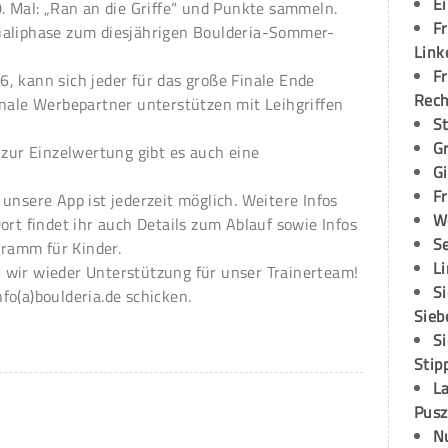
E
. Mal: „Ran an die Griffe“ und Punkte sammeln.
Fr
ualiphase zum diesjährigen Boulderia-Sommer-
Link
Fr
, kann sich jeder für das große Finale Ende
Rec
onale Werbepartner unterstützen mit Leihgriffen
S
G
 zur Einzelwertung gibt es auch eine
G
Fr
unsere App ist jederzeit möglich. Weitere Infos
W
ort findet ihr auch Details zum Ablauf sowie Infos
S
ramm für Kinder.
L
 wir wieder Unterstützung für unser Trainerteam!
S
o(a)boulderia.de schicken.
Sieb
S
Stip
L
Pusz
N