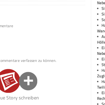
Neb
S
S
S
H
mmentare
Wand
Au
Höll
E
Neb
E
ommentare verfassen zu können.
S
H
Zugl
H
Twil
E
ue Story schreiben
Rech
S