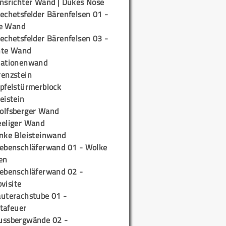
insrichter Wand | Dukes Nose
echetsfelder Bärenfelsen 01 -
e Wand
echetsfelder Bärenfelsen 03 -
hte Wand
tationenwand
renzstein
ipfelstürmerblock
eistein
olfsberger Wand
eeliger Wand
inke Bleisteinwand
iebenschläferwand 01 - Wolke
en
iebenschläferwand 02 -
pvisite
auterachstube 01 -
tafeuer
ussbergwände 02 -