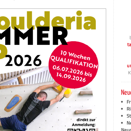
t
u
K
Neu
F
Ri
S
N
Neud