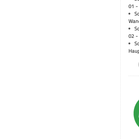
01 -
Sc
Wand
S
02 -
Sc
Hau