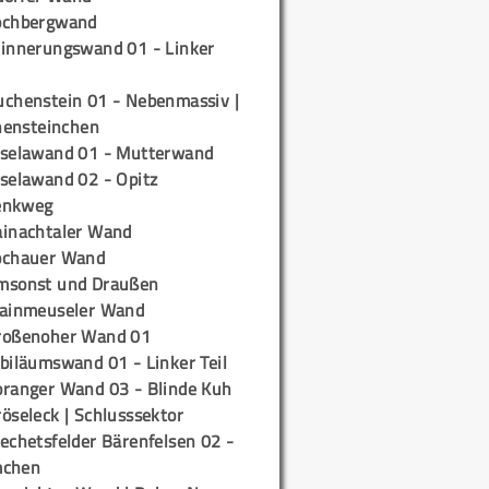
ochbergwand
rinnerungswand 01 - Linker
uchenstein 01 - Nebenmassiv |
ensteinchen
iselawand 01 - Mutterwand
iselawand 02 - Opitz
enkweg
ainachtaler Wand
ochauer Wand
msonst und Draußen
rainmeuseler Wand
roßenoher Wand 01
biläumswand 01 - Linker Teil
oranger Wand 03 - Blinde Kuh
öseleck | Schlusssektor
echetsfelder Bärenfelsen 02 -
mchen