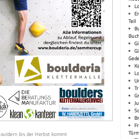
L
E
Teil
B
Buch
G
G
Ged
K
L
U
T
G
Ju
S
Br
Fr
Tür
ouldern bis der Herbst kommt