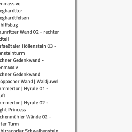
enmassive
ieghardttor
ieghardtfelsen
chiffsbug
aunritzer Wand 02 - rechter
teil
fseßtaler Höllenstein 03 -
ensteinturm
ichner Gedenkwand -
enmassiv
ichner Gedenkwand
töppacher Wand | Waldjuwel
ammertor | Hyrule 01 -
uft
ammertor | Hyrule 02 -
ight Princess
ichenmühler Wände 02 -
ter Turm
chirradorfer Schwalbenstein