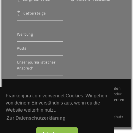
Klettersteige
Werbung
AGBs
Unser journalistischer
Anspruch
Die hier veröffentlichten Inhalte unterliegen dem internationalen
Urheberrecht (Copyright) und dürfen nicht kopiert, verändert oder
Frankenjura.com verwendet Cookies. Wir gehen
unverändert wiederveröffentlicht werden. Gegen Verstöße werden
von deinem Einverständnis aus, wenn du die
wir auf juristischem Wege vorgehen.
Website weiterhin nutzt.
Kontakt
Impressum
Datenschutz
Zur Datenschutzerklärung