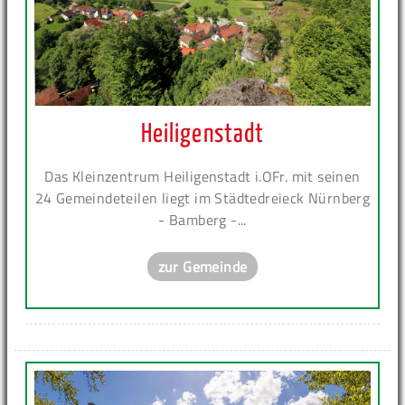
Heiligenstadt
Das Kleinzentrum Heiligenstadt i.OFr. mit seinen
24 Gemeindeteilen liegt im Städtedreieck Nürnberg
- Bamberg -...
zur Gemeinde