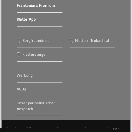
Frankenjura Premium
KletterApp
Bergfreunde.de
Klettern Trubachtal
Klettersteige
Werbung
AGBs
Unser journalistischer
Anspruch
Die hier veröffentlichten Inhalte unterliegen dem internationalen