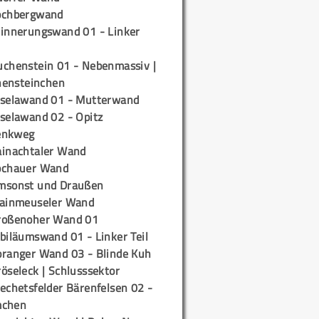
ochbergwand
rinnerungswand 01 - Linker
uchenstein 01 - Nebenmassiv |
ensteinchen
iselawand 01 - Mutterwand
iselawand 02 - Opitz
enkweg
ainachtaler Wand
ochauer Wand
msonst und Draußen
rainmeuseler Wand
roßenoher Wand 01
biläumswand 01 - Linker Teil
oranger Wand 03 - Blinde Kuh
öseleck | Schlusssektor
echetsfelder Bärenfelsen 02 -
mchen