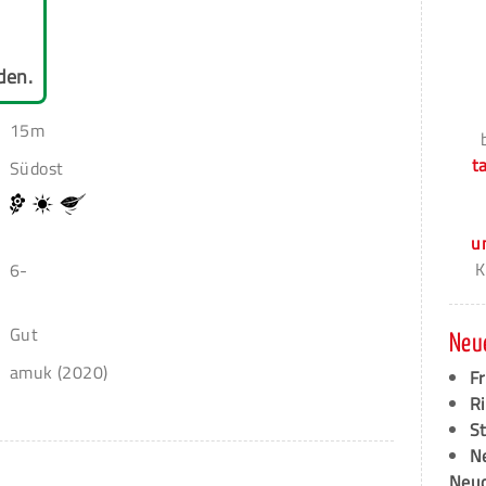
den.
15m
t
Südost
u
K
6-
Gut
Neu
amuk (2020)
F
Ri
S
N
Neud