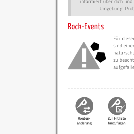
informiert über dich und 
Umgebung! Probi
Rock-Events
Für diese
sind eine
naturschu
zu beacht
aufgefall
Routen-
Zur Hitliste
änderung
hinzufügen