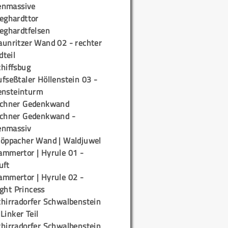
enmassive
ieghardttor
ieghardtfelsen
aunritzer Wand 02 - rechter
teil
chiffsbug
fseßtaler Höllenstein 03 -
ensteinturm
ichner Gedenkwand
ichner Gedenkwand -
enmassiv
töppacher Wand | Waldjuwel
ammertor | Hyrule 01 -
uft
ammertor | Hyrule 02 -
ight Princess
chirradorfer Schwalbenstein
 Linker Teil
chirradorfer Schwalbenstein