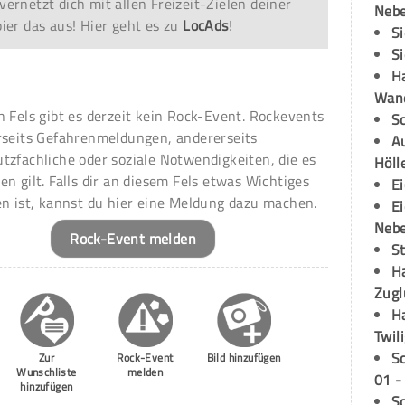
vernetzt dich mit allen Freizeit-Zielen deiner
Neb
er das aus! Hier geht es zu
LocAds
!
S
S
H
Wand
n Fels gibt es derzeit kein Rock-Event. Rockevents
S
rseits Gefahrenmeldungen, andererseits
Au
tzfachliche oder soziale Notwendigkeiten, die es
Höll
en gilt. Falls dir an diesem Fels etwas Wichtiges
E
en ist, kannst du hier eine Meldung dazu machen.
E
Neb
Rock-Event melden
S
H
Zugl
H
Twil
S
Zur
Rock-Event
Bild hinzufügen
Wunschliste
melden
01 -
hinzufügen
S