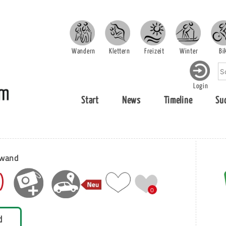
Wandern
Klettern
Freizeit
Winter
Bi
Login
Start
News
Timeline
Su
lwand
)
0
d