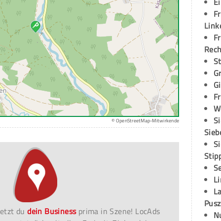
E
Fr
Link
Fr
Rec
S
G
G
Fr
W
S
© OpenStreetMap-Mitwirkende
Sieb
S
Stip
S
L
L
Pusz
etzt du
dein Business
prima in Szene! LocAds
N