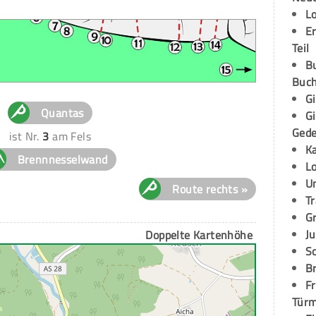
L
E
Teil
B
Buch
G
Quantas
G
Ged
ist Nr.
3
am Fels
K
Brennnesselwand
L
U
Route rechts »
T
G
Ju
Doppelte Kartenhöhe
S
Br
Fr
Tür