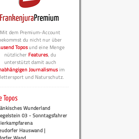
Mit dem Premium-Account
bekommst du nicht nur über
ausend Topos
und eine Menge
nützlicher
Features
, du
unterstützt damit auch
nabhängigen Journalismus
im
lettersport und Naturschutz.
e Topos
ränkisches Wunderland
egelstein 03 - Sonntagsfahrer
tierkampfarena
eudorfer Hauswand |
orfer Wand