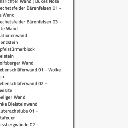
insrichter Wand | Dukes Nose
echetsfelder Bärenfelsen 01 -
e Wand
echetsfelder Bärenfelsen 03 -
hte Wand
tationenwand
renzstein
ipfelstürmerblock
eistein
olfsberger Wand
iebenschläferwand 01 - Wolke
en
iebenschläferwand 02 -
pvisite
eeliger Wand
inke Bleisteinwand
auterachstube 01 -
tafeuer
ussbergwände 02 -