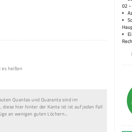
02 -
A
Sc
Hau
E
Rech
l es heißen
Routen Quantas und Quaranta sind im
diese hier hinter der Kante ist ist auf jeden Fall
Züge an wenigen guten Löchern...