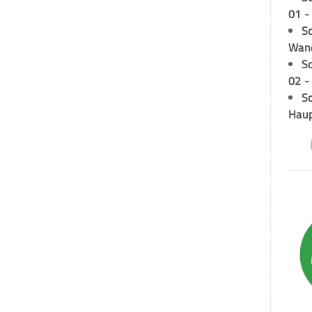
01 -
Sc
Wand
S
02 -
Sc
Hau