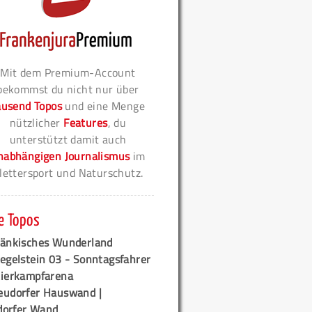
Mit dem Premium-Account
bekommst du nicht nur über
ausend Topos
und eine Menge
nützlicher
Features
, du
unterstützt damit auch
nabhängigen Journalismus
im
lettersport und Naturschutz.
e Topos
ränkisches Wunderland
egelstein 03 - Sonntagsfahrer
tierkampfarena
eudorfer Hauswand |
orfer Wand