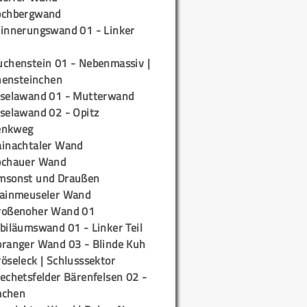
ochbergwand
rinnerungswand 01 - Linker
uchenstein 01 - Nebenmassiv |
ensteinchen
iselawand 01 - Mutterwand
iselawand 02 - Opitz
enkweg
ainachtaler Wand
ochauer Wand
msonst und Draußen
rainmeuseler Wand
roßenoher Wand 01
biläumswand 01 - Linker Teil
oranger Wand 03 - Blinde Kuh
öseleck | Schlusssektor
echetsfelder Bärenfelsen 02 -
mchen