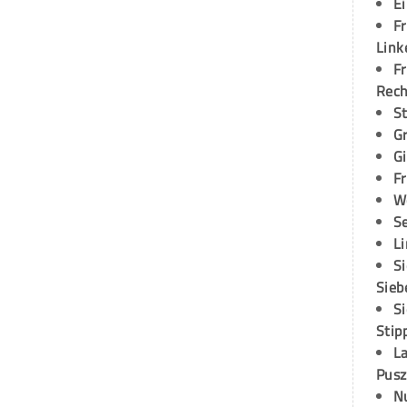
E
Fr
Link
Fr
Rec
S
G
G
Fr
W
S
L
S
Sieb
S
Stip
L
Pusz
N