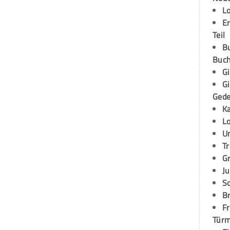
L
E
Teil
B
Buch
G
G
Ged
K
L
U
T
G
Ju
S
Br
Fr
Tür