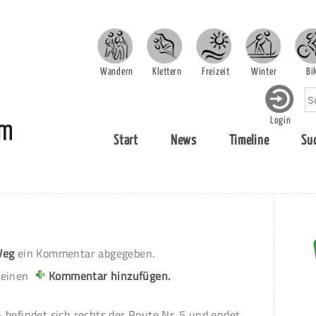
Wandern
Klettern
Freizeit
Winter
Bi
Login
Start
News
Timeline
Su
Weg
ein Kommentar abgegeben.
 einen
Kommentar hinzufügen.
 befindet sich rechts der Route Nr. 5 und endet