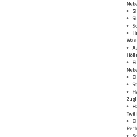
Neb
S
S
S
H
Wand
Au
Höll
E
Neb
E
S
H
Zugl
H
Twil
E
Rech
S