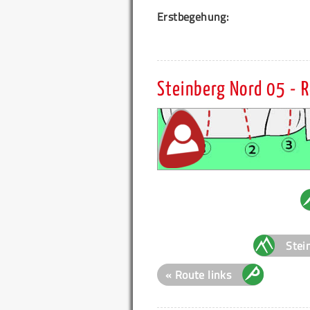
Erstbegehung:
Steinberg Nord 05 -
Stei
« Route links