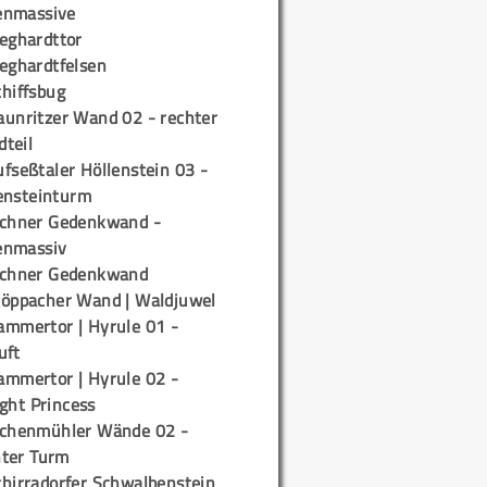
enmassive
ieghardttor
ieghardtfelsen
chiffsbug
aunritzer Wand 02 - rechter
teil
fseßtaler Höllenstein 03 -
ensteinturm
ichner Gedenkwand -
enmassiv
ichner Gedenkwand
töppacher Wand | Waldjuwel
ammertor | Hyrule 01 -
uft
ammertor | Hyrule 02 -
ight Princess
ichenmühler Wände 02 -
ter Turm
chirradorfer Schwalbenstein