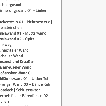
ochbergwand
rinnerungswand 01 - Linker
uchenstein 01 - Nebenmassiv |
ensteinchen
iselawand 01 - Mutterwand
iselawand 02 - Opitz
enkweg
ainachtaler Wand
ochauer Wand
msonst und Draußen
rainmeuseler Wand
roßenoher Wand 01
biläumswand 01 - Linker Teil
oranger Wand 03 - Blinde Kuh
öseleck | Schlusssektor
echetsfelder Bärenfelsen 02 -
mchen