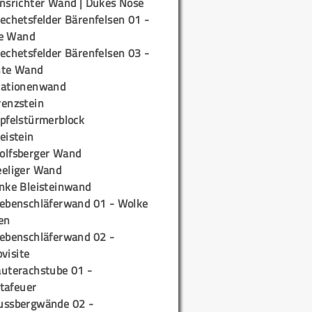
insrichter Wand | Dukes Nose
echetsfelder Bärenfelsen 01 -
e Wand
echetsfelder Bärenfelsen 03 -
hte Wand
tationenwand
renzstein
ipfelstürmerblock
eistein
olfsberger Wand
eeliger Wand
inke Bleisteinwand
iebenschläferwand 01 - Wolke
en
iebenschläferwand 02 -
pvisite
auterachstube 01 -
tafeuer
ussbergwände 02 -