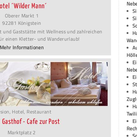
Neb
otel ´Wilder Mann´
S
Oberer Markt 1
S
92281 Königstein
S
t und Gaststätte mit Wellness und zahlreichen
H
für einen Kletter- und Wanderurlaub!
Wand
Mehr Informationen
Au
Höll
E
Neb
E
S
H
Zugl
H
sion, Hotel, Restaurant
Twil
E
- Gasthof - Cafe zur Post
Rech
Marktplatz 2
S