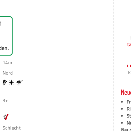
d
t
den.
14m
u
K
Nord
Neu
3+
F
Ri
S
N
Schlecht
Neud