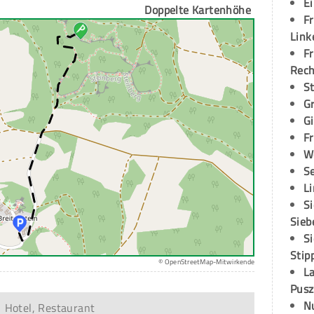
E
Doppelte Kartenhöhe
Fr
Link
Fr
Rec
S
G
G
Fr
W
S
L
S
Sieb
S
Stip
© OpenStreetMap-Mitwirkende
L
Pusz
N
Hotel, Restaurant