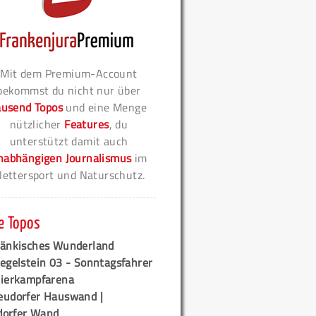
Mit dem Premium-Account
bekommst du nicht nur über
ausend Topos
und eine Menge
nützlicher
Features
, du
unterstützt damit auch
nabhängigen Journalismus
im
lettersport und Naturschutz.
e Topos
ränkisches Wunderland
egelstein 03 - Sonntagsfahrer
tierkampfarena
eudorfer Hauswand |
orfer Wand