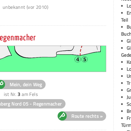
L
unbekannt (vor 2010)
E
Teil
B
Buch
 Regenmacher
G
G
Ged
K
L
U
T
Mein, dein Weg
G
ist Nr.
3
am Fels
Ju
nberg Nord 05 - Regenmacher
S
Br
Route rechts »
Fr
Tür