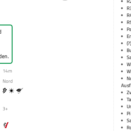
R
R
R
R
P
d
E
(?
B
den.
S
W
14m
W
N
Nord
Ausf
Z
T
U
3+
P
S
R