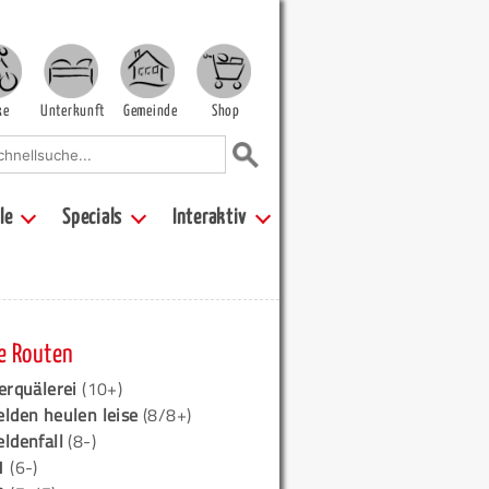
ke
Unterkunft
Gemeinde
Shop
le
Specials
Interaktiv
e Routen
erquälerei
(10+)
elden heulen leise
(8/8+)
eldenfall
(8-)
1
(6-)