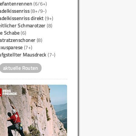
lefantenrennen
(6/6+)
delkissenriss
(8+/9-)
delkissenriss direkt
(9+)
itlicher Schmarotzer
(8)
ie Schabe
(6)
atratzenschoner
(8)
uxusparese
(7+)
ufgstellter Mausdreck
(7-)
aktuelle Routen