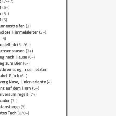
2
(7-/7)
3
(6+)
4
(5-)
5
(5)
annenstreifen
(3)
ndlose Himmelsleiter
(3+)
)
(5)
uddelfink
(5+/6-)
achsensausen
(3+)
eg nach Hause
(6-)
eg zum Bier
(6-)
otbremsung in der letzten
ahrt Glück
(6+)
werg Nase, Linksvariante
(4)
anz auf dem Horn
(6+)
niversum regelt
(7+)
icador
(7-)
atanstango
(8)
otes Tuch
(8/8+)