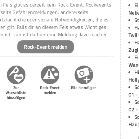
n Fels gibt es derzeit kein Rock-Event. Rockevents
E
rseits Gefahrenmeldungen, andererseits
Neb
tzfachliche oder soziale Notwendigkeiten, die es
S
en gilt. Falls dir an diesem Fels etwas Wichtiges
H
en ist, kannst du hier eine Meldung dazu machen.
Twil
H
Rock-Event melden
Zugl
E
Wan
H
Holl
S
Zur
Rock-Event
Bild hinzufügen
Wunschliste
melden
01 -
hinzufügen
S
02 -
Sc
Hau