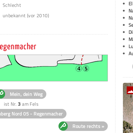
E
Schlecht
Na
unbekannt (vor 2010)
Na
Se
D
M
 Regenmacher
L
A
Mein, dein Weg
ist Nr.
3
am Fels
nberg Nord 05 - Regenmacher
Route rechts »