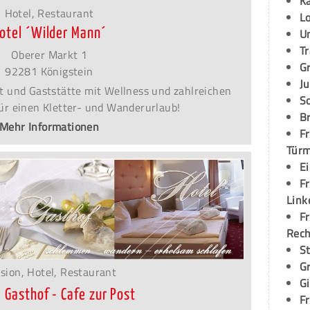
K
Hotel, Restaurant
L
otel ´Wilder Mann´
U
T
Oberer Markt 1
G
92281 Königstein
Ju
t und Gaststätte mit Wellness und zahlreichen
S
für einen Kletter- und Wanderurlaub!
Br
Mehr Informationen
Fr
Tür
E
Fr
Link
Fr
Rec
S
G
sion, Hotel, Restaurant
G
- Gasthof - Cafe zur Post
Fr