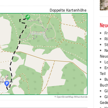
Doppelte Kartenhöhe
Neu
F
Ri
S
N
Neud
L
E
Teil
B
Buch
G
G
© OpenStreetMap-Mitwirkende
Ged