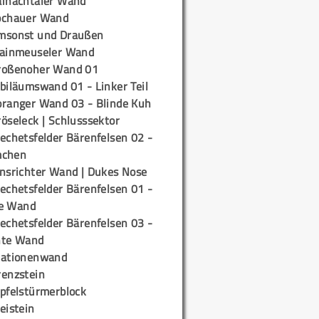
ainachtaler Wand
ochauer Wand
msonst und Draußen
rainmeuseler Wand
roßenoher Wand 01
biläumswand 01 - Linker Teil
oranger Wand 03 - Blinde Kuh
öseleck | Schlusssektor
echetsfelder Bärenfelsen 02 -
mchen
insrichter Wand | Dukes Nose
echetsfelder Bärenfelsen 01 -
e Wand
echetsfelder Bärenfelsen 03 -
hte Wand
tationenwand
renzstein
ipfelstürmerblock
eistein