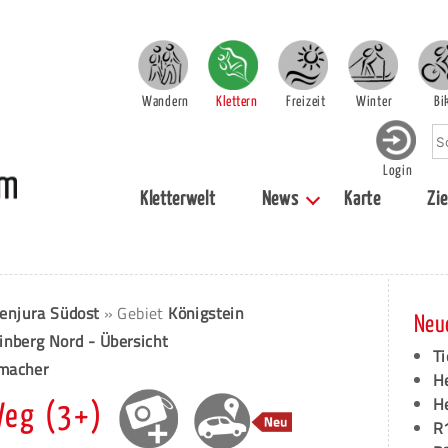
Wandern
Klettern
Freizeit
Winter
Bi
Login
Kletterwelt
News
Karte
Zie
enjura Südost
» Gebiet
Königstein
Neu
inberg Nord - Übersicht
Ti
nmacher
H
H
Weg (3+)
R