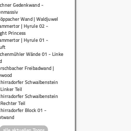
ichner Gedenkwand -
enmassiv
töppacher Wand | Waldjuwel
ammertor | Hyrule 02 -
ight Princess
ammertor | Hyrule 01 -
uft
ichenmühler Wände 01 - Linke
d
irschbacher Freibadwand |
ywood
chirradorfer Schwalbenstein
 Linker Teil
chirradorfer Schwalbenstein
 Rechter Teil
hirradorfer Block 01 -
ptwand
alle aktuellen Topos