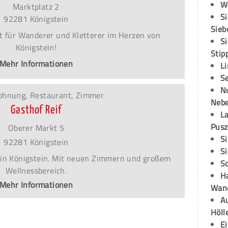
W
Marktplatz 2
S
92281 Königstein
Sieb
t für Wanderer und Kletterer im Herzen von
S
Königstein!
Stip
Mehr Informationen
L
S
N
ohnung, Restaurant, Zimmer
Neb
Gasthof Reif
L
Pusz
Oberer Markt 5
S
92281 Königstein
S
 in Königstein. Mit neuen Zimmern und großem
S
Wellnessbereich.
H
Mehr Informationen
Wand
Au
Höll
E