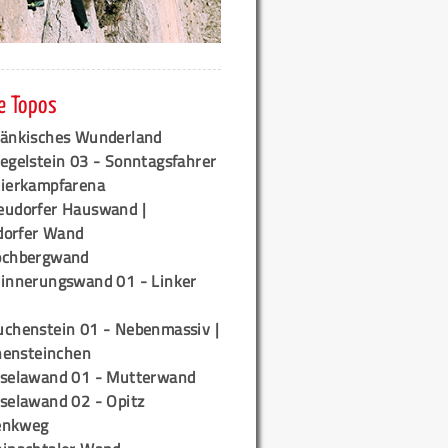
e Topos
ränkisches Wunderland
egelstein 03 - Sonntagsfahrer
tierkampfarena
eudorfer Hauswand |
orfer Wand
ochbergwand
rinnerungswand 01 - Linker
uchenstein 01 - Nebenmassiv |
ensteinchen
iselawand 01 - Mutterwand
iselawand 02 - Opitz
enkweg