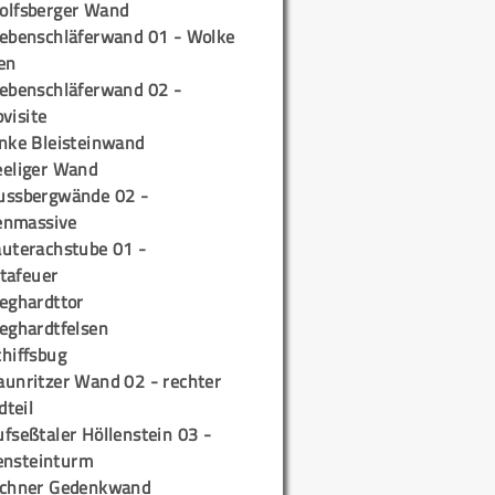
olfsberger Wand
iebenschläferwand 01 - Wolke
en
iebenschläferwand 02 -
pvisite
inke Bleisteinwand
eeliger Wand
ussbergwände 02 -
enmassive
auterachstube 01 -
tafeuer
ieghardttor
ieghardtfelsen
chiffsbug
aunritzer Wand 02 - rechter
teil
fseßtaler Höllenstein 03 -
ensteinturm
ichner Gedenkwand