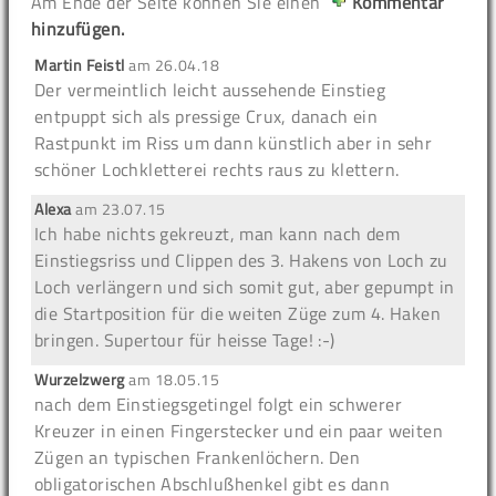
Am Ende der Seite können Sie einen
Kommentar
hinzufügen.
Martin Feistl
am
26.04.18
Der vermeintlich leicht aussehende Einstieg
entpuppt sich als pressige Crux, danach ein
Rastpunkt im Riss um dann künstlich aber in sehr
schöner Lochkletterei rechts raus zu klettern.
Alexa
am
23.07.15
Ich habe nichts gekreuzt, man kann nach dem
Einstiegsriss und Clippen des 3. Hakens von Loch zu
Loch verlängern und sich somit gut, aber gepumpt in
die Startposition für die weiten Züge zum 4. Haken
bringen. Supertour für heisse Tage! :-)
Wurzelzwerg
am
18.05.15
nach dem Einstiegsgetingel folgt ein schwerer
Kreuzer in einen Fingerstecker und ein paar weiten
Zügen an typischen Frankenlöchern. Den
obligatorischen Abschlußhenkel gibt es dann