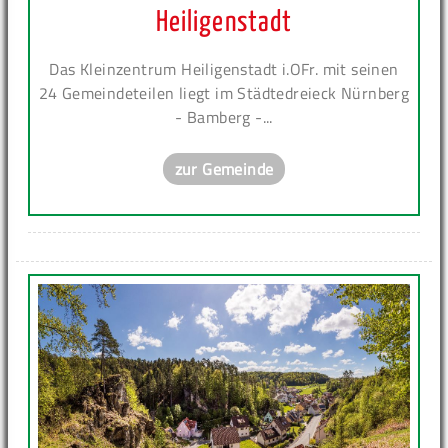
Heiligenstadt
Das Kleinzentrum Heiligenstadt i.OFr. mit seinen
24 Gemeindeteilen liegt im Städtedreieck Nürnberg
- Bamberg -...
zur Gemeinde