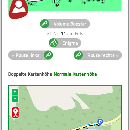
Volume Booster
ist Nr.
11
am Fels
Enigma
« Route links
Route rechts »
Doppelte Kartenhöhe
Normale Kartenhöhe
+
-