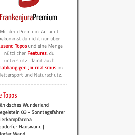
Mit dem Premium-Account
bekommst du nicht nur über
ausend Topos
und eine Menge
nützlicher
Features
, du
unterstützt damit auch
nabhängigen Journalismus
im
lettersport und Naturschutz.
e Topos
ränkisches Wunderland
egelstein 03 - Sonntagsfahrer
tierkampfarena
eudorfer Hauswand |
orfer Wand