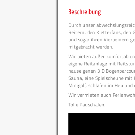
Beschreibung
Durch unser abwechslungsreic
Reitern, den Kletterfans, den
und sogar ihren Vierbeinern g
mitgebracht werden.
Wir bieten außer komfortable
eigene Reitanlage mit Reitstu
hauseigenen 3 D Bogenparcours
Sauna, eine Spielscheune mit K
Minigolf, schlafen im Heu und
Wir vermieten auch Ferienwo
Tolle Pauschalen.