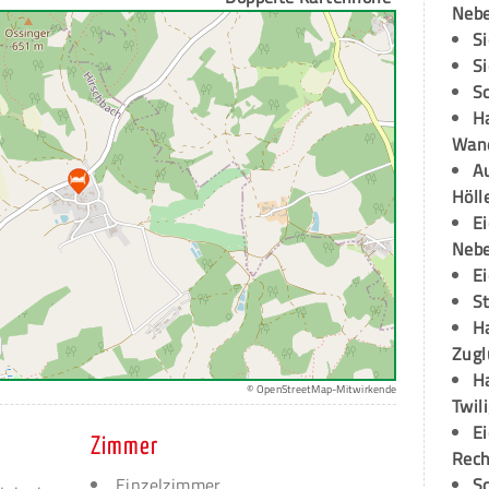
Neb
S
S
S
H
Wand
Au
Höll
E
Neb
E
S
H
Zugl
H
© OpenStreetMap-Mitwirkende
Twil
E
Zimmer
Rech
S
Einzelzimmer