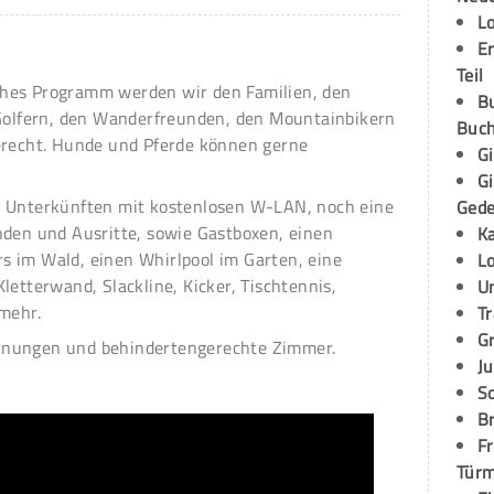
L
E
Teil
hes Programm werden wir den Familien, den
B
 Golfern, den Wanderfreunden, den Mountainbikern
Buch
erecht. Hunde und Pferde können gerne
G
G
n Unterkünften mit kostenlosen W-LAN, noch eine
Ged
nden und Ausritte, sowie Gastboxen, einen
K
 im Wald, einen Whirlpool im Garten, eine
L
letterwand, Slackline, Kicker, Tischtennis,
U
 mehr.
T
G
hnungen und behindertengerechte Zimmer.
Ju
S
Br
Fr
Tür