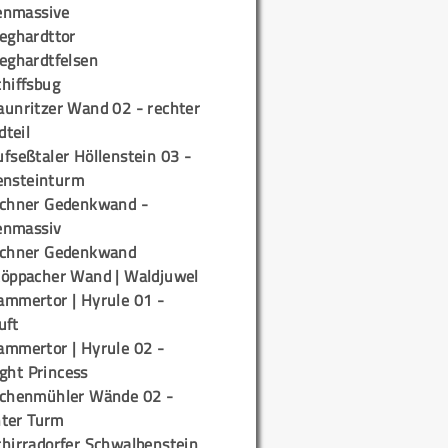
enmassive
ieghardttor
ieghardtfelsen
chiffsbug
aunritzer Wand 02 - rechter
teil
fseßtaler Höllenstein 03 -
ensteinturm
ichner Gedenkwand -
enmassiv
ichner Gedenkwand
töppacher Wand | Waldjuwel
ammertor | Hyrule 01 -
uft
ammertor | Hyrule 02 -
ight Princess
ichenmühler Wände 02 -
ter Turm
chirradorfer Schwalbenstein