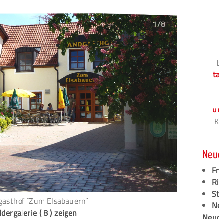
1/8
t
u
K
Neu
F
Ri
S
gasthof ´Zum Elsabauern´
N
ldergalerie ( 8 ) zeigen
Neud