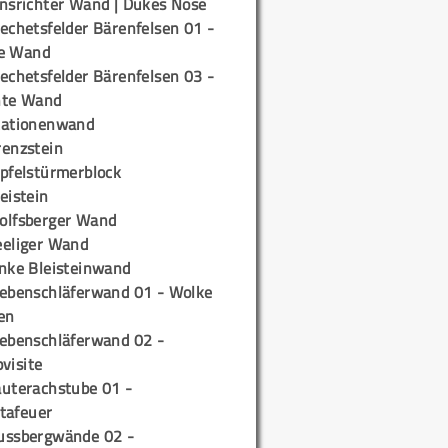
insrichter Wand | Dukes Nose
echetsfelder Bärenfelsen 01 -
e Wand
echetsfelder Bärenfelsen 03 -
hte Wand
tationenwand
renzstein
ipfelstürmerblock
eistein
olfsberger Wand
eeliger Wand
inke Bleisteinwand
iebenschläferwand 01 - Wolke
en
iebenschläferwand 02 -
pvisite
auterachstube 01 -
tafeuer
ussbergwände 02 -