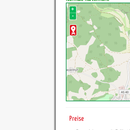
+
-
Preise