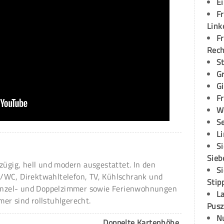
E
Fr
Link
Fr
Rec
S
G
G
Fr
W
S
L
S
Sieb
zügig, hell und modern ausgestattet. In den
S
/WC, Direktwahltelefon, TV, Kühlschrank und
Stip
 Einzel- und Doppelzimmer sowie Ferienwohnungen
L
er sind rollstuhlgerecht.
Pusz
N
Doppelte Kartenhöhe