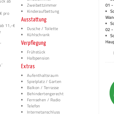
ück ab
01 -
Zweibettzimmer
Sc
Kinderaufbettung
€ pro
Wand
Ausstattung
S
ab 11,-€
Dusche / Toilette
02 -
e
Kühlschrank
Sc
Hau
,
Verpflegung
Frühstück
Halbpension
n´
Extras
Aufenthaltsraum
Spielplatz / Garten
Balkon / Terrasse
Behindertengerecht
Fernsehen / Radio
Telefon
Internetanschluss