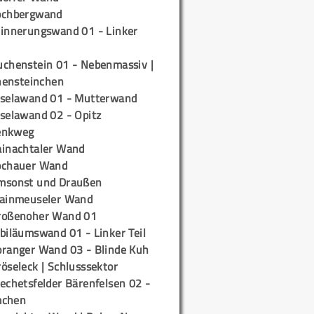
ochbergwand
rinnerungswand 01 - Linker
uchenstein 01 - Nebenmassiv |
ensteinchen
iselawand 01 - Mutterwand
iselawand 02 - Opitz
enkweg
ainachtaler Wand
ochauer Wand
msonst und Draußen
rainmeuseler Wand
roßenoher Wand 01
biläumswand 01 - Linker Teil
oranger Wand 03 - Blinde Kuh
öseleck | Schlusssektor
echetsfelder Bärenfelsen 02 -
mchen