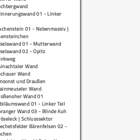
ochbergwand
rinnerungswand 01 - Linker
uchenstein 01 - Nebenmassiv |
ensteinchen
iselawand 01 - Mutterwand
iselawand 02 - Opitz
enkweg
ainachtaler Wand
ochauer Wand
msonst und Draußen
rainmeuseler Wand
roßenoher Wand 01
biläumswand 01 - Linker Teil
oranger Wand 03 - Blinde Kuh
öseleck | Schlusssektor
echetsfelder Bärenfelsen 02 -
mchen