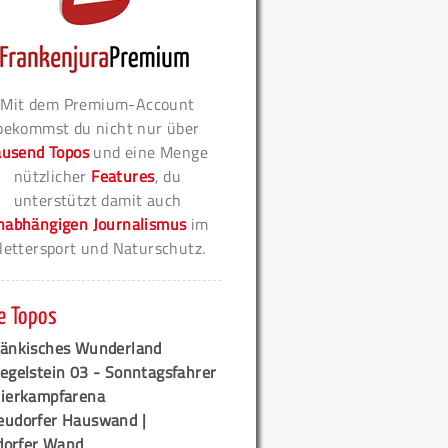
Mit dem Premium-Account
bekommst du nicht nur über
ausend Topos
und eine Menge
nützlicher
Features
, du
unterstützt damit auch
nabhängigen Journalismus
im
lettersport und Naturschutz.
e Topos
ränkisches Wunderland
egelstein 03 - Sonntagsfahrer
tierkampfarena
eudorfer Hauswand |
orfer Wand