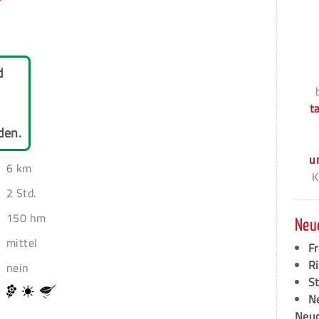
d
t
den.
u
6 km
K
2 Std.
150 hm
Neu
mittel
F
Ri
nein
S
N
Neud