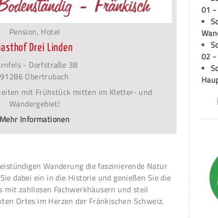
01 -
Sc
Pension, Hotel
Wand
S
Gasthof Drei Linden
02 -
rnfels - Dorfstraße 38
Sc
91286 Obertrubach
Hau
iten mit Frühstück mitten im Kletter- und
Wandergebiet!
Mehr Informationen
weistündigen Wanderung die faszinierende Natur
ie dabei ein in die Historie und genießen Sie die
es mit zahllosen Fachwerkhäusern und steil
ten Ortes im Herzen der Fränkischen Schweiz.