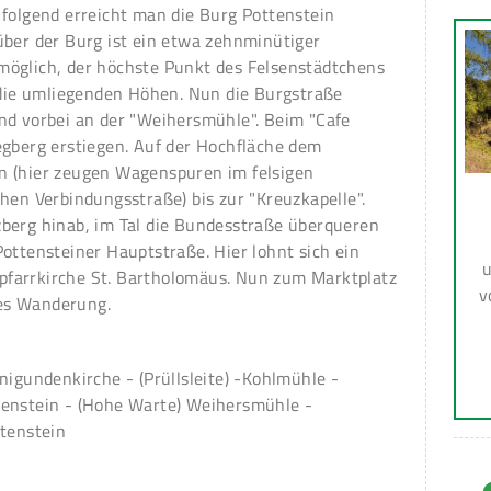
 folgend erreicht man die Burg Pottenstein
über der Burg ist ein etwa zehnminütiger
möglich, der höchste Punkt des Felsenstädtchens
d die umliegenden Höhen. Nun die Burgstraße
nd vorbei an der "Weihersmühle". Beim "Cafe
egberg erstiegen. Auf der Hochfläche dem
n (hier zeugen Wagenspuren im felsigen
hen Verbindungsstraße) bis zur "Kreuzkapelle".
berg hinab, im Tal die Bundesstraße überqueren
ottensteiner Hauptstraße. Hier lohnt sich ein
u
dtpfarrkirche St. Bartholomäus. Nun zum Marktplatz
v
es Wanderung.
nigundenkirche - (Prüllsleite) -Kohlmühle -
tenstein - (Hohe Warte) Weihersmühle -
ttenstein