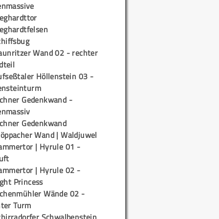
enmassive
ieghardttor
ieghardtfelsen
chiffsbug
aunritzer Wand 02 - rechter
teil
fseßtaler Höllenstein 03 -
ensteinturm
ichner Gedenkwand -
enmassiv
ichner Gedenkwand
töppacher Wand | Waldjuwel
ammertor | Hyrule 01 -
uft
ammertor | Hyrule 02 -
ight Princess
ichenmühler Wände 02 -
ter Turm
chirradorfer Schwalbenstein