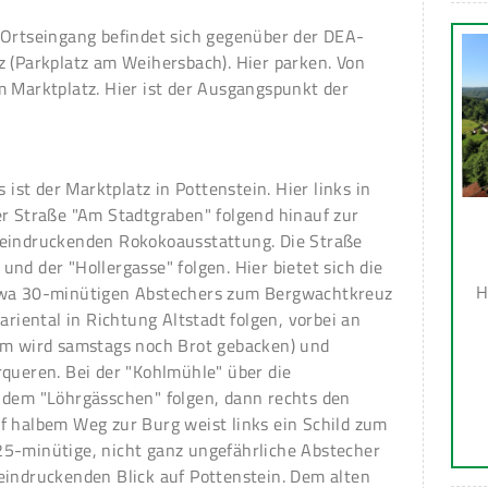
 Ortseingang befindet sich gegenüber der DEA-
z (Parkplatz am Weihersbach). Hier parken. Von
m Marktplatz. Hier ist der Ausgangspunkt der
st der Marktplatz in Pottenstein. Hier links in
er Straße "Am Stadtgraben" folgend hinauf zur
eeindruckenden Rokokoausstattung. Die Straße
nd der "Hollergasse" folgen. Hier bietet sich die
H
twa 30-minütigen Abstechers zum Bergwachtkreuz
ariental in Richtung Altstadt folgen, vorbei an
em wird samstags noch Brot gebacken) und
rqueren. Bei der "Kohlmühle" über die
 dem "Löhrgässchen" folgen, dann rechts den
f halbem Weg zur Burg weist links ein Schild zum
5-minütige, nicht ganz ungefährliche Abstecher
eindruckenden Blick auf Pottenstein. Dem alten