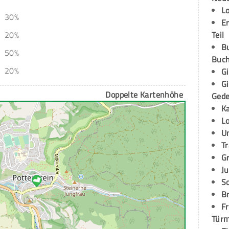
L
30%
E
Teil
20%
B
50%
Buch
20%
G
G
Doppelte Kartenhöhe
Ged
K
L
U
T
G
Ju
S
Br
Fr
Tür