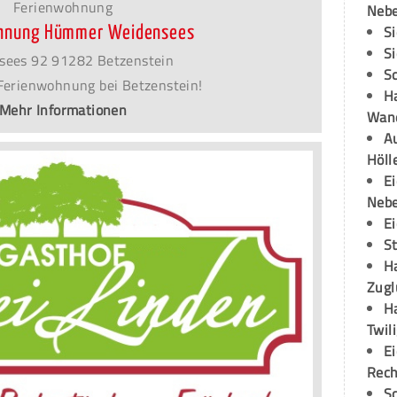
Ferienwohnung
Neb
S
hnung Hümmer Weidensees
S
sees 92 91282 Betzenstein
S
Ferienwohnung bei Betzenstein!
H
Mehr Informationen
Wand
Au
Höll
E
Neb
E
S
H
Zugl
H
Twil
E
Rech
S