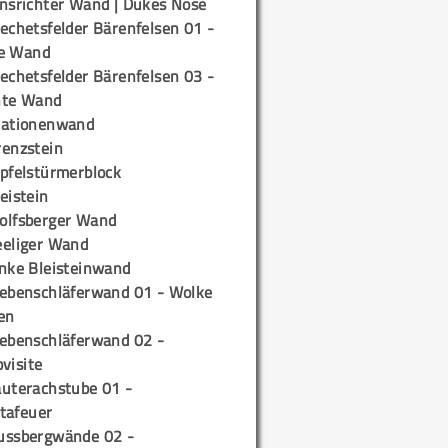
insrichter Wand | Dukes Nose
echetsfelder Bärenfelsen 01 -
e Wand
echetsfelder Bärenfelsen 03 -
hte Wand
tationenwand
renzstein
ipfelstürmerblock
eistein
olfsberger Wand
eeliger Wand
inke Bleisteinwand
iebenschläferwand 01 - Wolke
en
iebenschläferwand 02 -
pvisite
auterachstube 01 -
tafeuer
ussbergwände 02 -