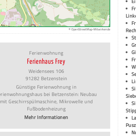
E
Fr
Link
Fr
Rec
© OpenStreetMap-Mitwirkende
S
G
G
Ferienwohnung
Fr
Ferienhaus Frey
W
Weidensees 106
S
91282 Betzenstein
L
Günstige Ferienwohnung in
S
erienwohnungshaus bei Betzenstein: Neubau
Sieb
mit Geschirrspülmaschine, Mikrowelle und
S
Fußbodenheizung
Stip
Mehr Informationen
L
Pusz
N