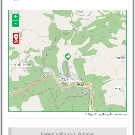
+
-
© OpenStreetMap-Mitwirkende
Ferienwohnung, Zimmer