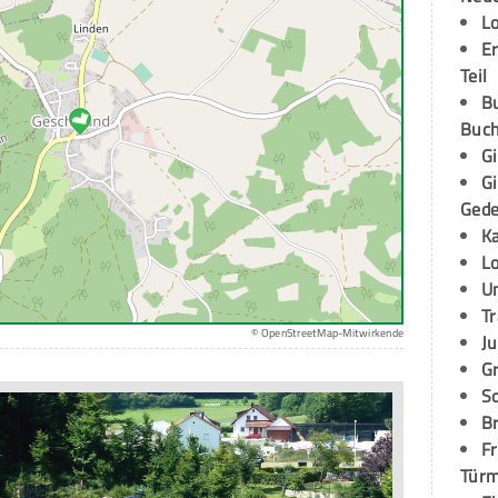
L
E
Teil
B
Buch
G
G
Ged
K
L
U
T
© OpenStreetMap-Mitwirkende
Ju
G
S
Br
Fr
Tür