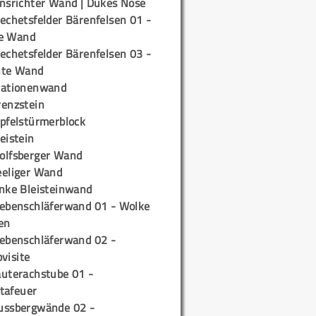
insrichter Wand | Dukes Nose
echetsfelder Bärenfelsen 01 -
e Wand
echetsfelder Bärenfelsen 03 -
hte Wand
tationenwand
renzstein
ipfelstürmerblock
eistein
olfsberger Wand
eeliger Wand
inke Bleisteinwand
iebenschläferwand 01 - Wolke
en
iebenschläferwand 02 -
pvisite
auterachstube 01 -
tafeuer
ussbergwände 02 -