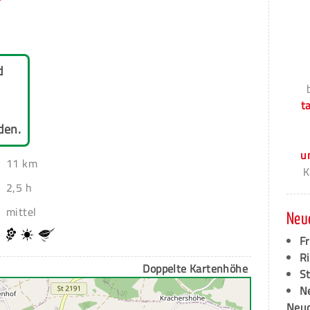
d
t
den.
u
11 km
K
2,5 h
mittel
Neu
F
Ri
Doppelte Kartenhöhe
S
N
Neud