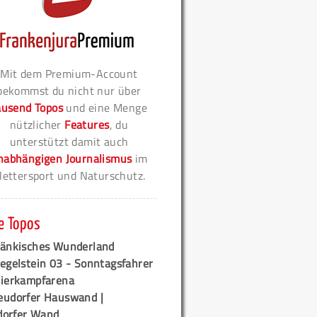
Mit dem Premium-Account
bekommst du nicht nur über
ausend Topos
und eine Menge
nützlicher
Features
, du
unterstützt damit auch
nabhängigen Journalismus
im
lettersport und Naturschutz.
e Topos
ränkisches Wunderland
egelstein 03 - Sonntagsfahrer
tierkampfarena
eudorfer Hauswand |
orfer Wand