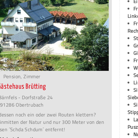
E
Fr
Link
Fr
Rec
S
G
G
Fr
W
S
Pension, Zimmer
L
Gästehaus Brütting
S
Bärnfels - Dorfstraße 24
Sieb
91286 Obertrubach
S
Stip
essen noch ein oder zwei Routen klettern?
L
inmitten der Natur und nur 300 Meter von den
Pusz
lsen ´Schda Schdum´ entfernt!
N