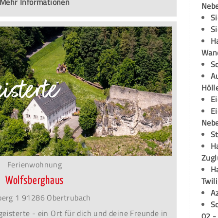
Mehr Informationen
Neb
S
S
H
Wand
S
Au
Höll
E
E
Neb
S
H
Zugl
Ferienwohnung
H
Wolfsberghaus
Twil
A
berg 1 91286 Obertrubach
S
eisterte - ein Ort für dich und deine Freunde in
02 -