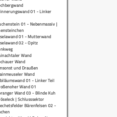
ochbergwand
rinnerungswand 01 - Linker
uchenstein 01 - Nebenmassiv |
ensteinchen
iselawand 01 - Mutterwand
iselawand 02 - Opitz
enkweg
ainachtaler Wand
ochauer Wand
msonst und Draußen
rainmeuseler Wand
biläumswand 01 - Linker Teil
roßenoher Wand 01
oranger Wand 03 - Blinde Kuh
öseleck | Schlusssektor
echetsfelder Bärenfelsen 02 -
mchen