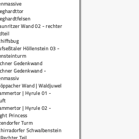
enmassive
ieghardttor
ieghardtfelsen
aunritzer Wand 02 - rechter
teil
chiffsbug
fseßtaler Höllenstein 03 -
ensteinturm
ichner Gedenkwand
ichner Gedenkwand -
enmassiv
töppacher Wand | Waldjuwel
ammertor | Hyrule 01 -
uft
ammertor | Hyrule 02 -
ight Princess
zendorfer Turm
chirradorfer Schwalbenstein
 Rechter Teil