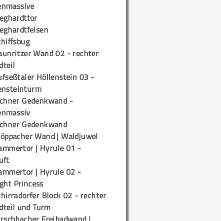
enmassive
ieghardttor
ieghardtfelsen
chiffsbug
aunritzer Wand 02 - rechter
teil
fseßtaler Höllenstein 03 -
ensteinturm
ichner Gedenkwand -
enmassiv
ichner Gedenkwand
töppacher Wand | Waldjuwel
ammertor | Hyrule 01 -
uft
ammertor | Hyrule 02 -
ight Princess
hirradorfer Block 02 - rechter
teil und Turm
irschbacher Freibadwand |