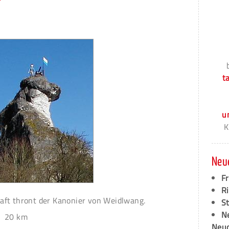
t
u
K
Neu
F
Ri
aft thront der Kanonier von Weidlwang.
S
N
20 km
Neud