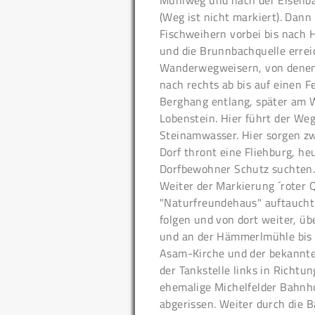
Mühlweg und nach der Eisenbah
(Weg ist nicht markiert). Dan
Fischweihern vorbei bis nach 
und die Brunnbachquelle erreic
Wanderwegweisern, von denen d
nach rechts ab bis auf einen F
Berghang entlang, später am W
Lobenstein. Hier führt der Weg
Steinamwasser. Hier sorgen zw
Dorf thront eine Fliehburg, heu
Dorfbewohner Schutz suchten
Weiter der Markierung ´roter 
"Naturfreundehaus" auftaucht
folgen und von dort weiter, 
und an der Hämmerlmühle bis n
Asam-Kirche und der bekannten
der Tankstelle links in Richtu
ehemalige Michelfelder Bahnh
abgerissen. Weiter durch die 