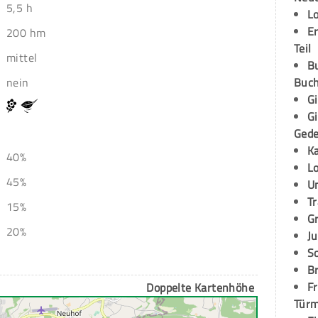
5,5 h
L
E
200 hm
Teil
mittel
B
Buch
nein
G
G
Ged
K
40%
L
45%
U
T
15%
G
20%
Ju
S
Br
Fr
Doppelte Kartenhöhe
Tür