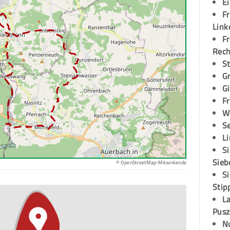
E
Fr
Link
Fr
Rec
S
G
G
Fr
W
S
L
S
Sieb
© OpenStreetMap-Mitwirkende
S
Stip
L
Pusz
N