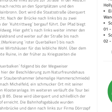
nbrücke links ab bis zur Straße ´In der Reusch´
Holl
n nach rechts an den Sportplätzen und den
E
Hainbronn. Dort wird die Staatsstraße überquert
Wan
ht. Nach der Brücke nach links bis zu zwei
S
er ´Kuhtrittweg´ bergauf führt. Der Pfad biegt
01 -
eldweg. Hier geht´s nach links weiter immer den
S
aldrand und weiter auf der Straße bis nach
02 -
 (Markierung ´roter Querbalken´) bis nach
ei Wirtshäuser für das leibliche Wohl. Über dem
te Ruine, in der früher zu Kriegszeiten die
.
Querbalken´ folgend bis der Wegweiser
 hier der Beschilderung zum Naturfreundehaus
über Staubershammer (ehemalige Hammerschmiede)
ach Michelfeld, ein schmucker Ort mit seiner
 Klosteranlage. Im weiteren verläuft die Tour bei
ng B 85. Diese wird überquert und schließlich der
of erreicht. Die Bahnhofsgebäude wurden
Bahnbrücke und dann nach links zur Firma Dörrzapf