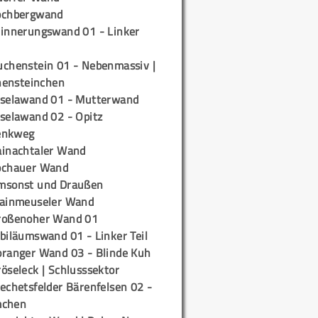
ochbergwand
rinnerungswand 01 - Linker
uchenstein 01 - Nebenmassiv |
ensteinchen
iselawand 01 - Mutterwand
iselawand 02 - Opitz
enkweg
ainachtaler Wand
ochauer Wand
msonst und Draußen
rainmeuseler Wand
roßenoher Wand 01
biläumswand 01 - Linker Teil
oranger Wand 03 - Blinde Kuh
öseleck | Schlusssektor
echetsfelder Bärenfelsen 02 -
mchen