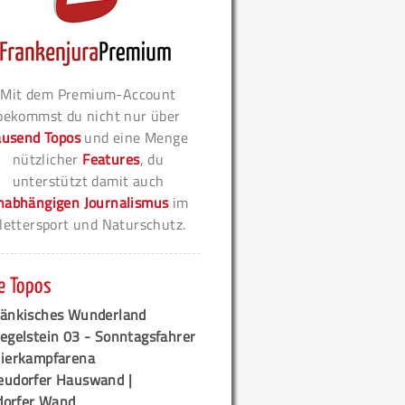
Mit dem Premium-Account
bekommst du nicht nur über
ausend Topos
und eine Menge
nützlicher
Features
, du
unterstützt damit auch
nabhängigen Journalismus
im
lettersport und Naturschutz.
e Topos
ränkisches Wunderland
egelstein 03 - Sonntagsfahrer
tierkampfarena
eudorfer Hauswand |
orfer Wand