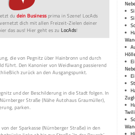
Neb
S
etzt du
dein Business
prima in Szene! LocAds
S
vernetzt dich mit allen Freizeit-Zielen deiner
S
er das aus! Hier geht es zu
LocAds
!
H
Wand
Au
Höll
ng, die von Pegnitz über Hainbronn und durch
E
ld führt. Den Kanonier von Weidlwang passierend
Neb
schließlich zurück an den Ausgangspunkt.
E
S
H
gnitz und der Beschilderung in die Stadt folgen. In
Zugl
 Nürnberger Straße (Nähe Autohaus Graumüller),
H
rung, parken.
Twil
Sc
Wand
von der Sparkasse (Nürnberger Straße) in den
H