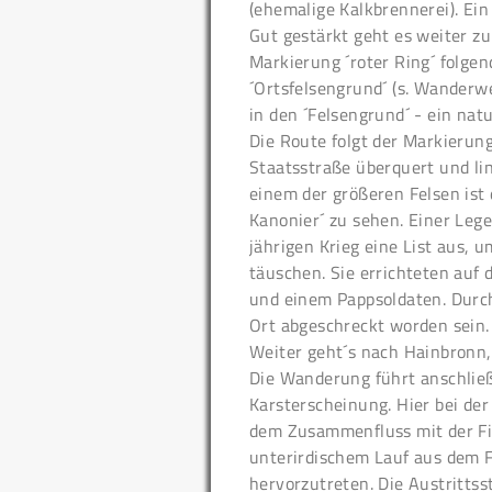
(ehemalige Kalkbrennerei). Ein
Gut gestärkt geht es weiter z
Markierung ´roter Ring´ folgen
´Ortsfelsengrund´ (s. Wanderw
in den ´Felsengrund´ - ein nat
Die Route folgt der Markierun
Staatsstraße überquert und li
einem der größeren Felsen ist
Kanonier´ zu sehen. Einer Leg
jährigen Krieg eine List aus,
täuschen. Sie errichteten auf 
und einem Pappsoldaten. Durch 
Ort abgeschreckt worden sein.
Weiter geht´s nach Hainbronn, 
Die Wanderung führt anschlie
Karsterscheinung. Hier bei de
dem Zusammenfluss mit der Fi
unterirdischem Lauf aus dem F
hervorzutreten. Die Austritts