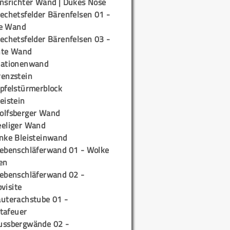
insrichter Wand | Dukes Nose
echetsfelder Bärenfelsen 01 -
e Wand
echetsfelder Bärenfelsen 03 -
hte Wand
tationenwand
renzstein
ipfelstürmerblock
eistein
olfsberger Wand
eeliger Wand
inke Bleisteinwand
iebenschläferwand 01 - Wolke
en
iebenschläferwand 02 -
pvisite
auterachstube 01 -
tafeuer
ussbergwände 02 -