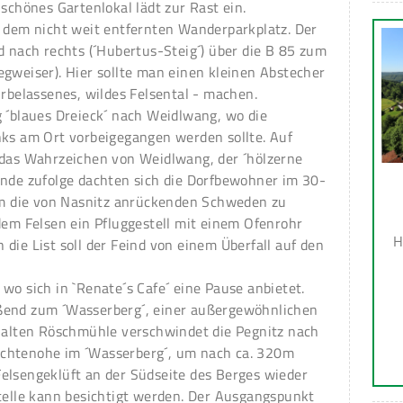
 schönes Gartenlokal lädt zur Rast ein.
u dem nicht weit entfernten Wanderparkplatz. Der
d nach rechts (´Hubertus-Steig´) über die B 85 zum
egweiser). Hier sollte man einen kleinen Abstecher
urbelassenes, wildes Felsental - machen.
g ´blaues Dreieck´ nach Weidlwang, wo die
nks am Ort vorbeigegangen werden sollte. Auf
 das Wahrzeichen von Weidlwang, der ´hölzerne
ende zufolge dachten sich die Dorfbewohner im 30-
 um die von Nasnitz anrückenden Schweden zu
dem Felsen ein Pfluggestell mit einem Ofenrohr
H
die List soll der Feind von einem Überfall auf den
wo sich in `Renate´s Cafe´ eine Pause anbietet.
ßend zum ´Wasserberg´, einer außergewöhnlichen
r alten Röschmühle verschwindet die Pegnitz nach
chtenohe im ´Wasserberg´, um nach ca. 320m
elsengeklüft an der Südseite des Berges wieder
stelle kann besichtigt werden. Der Ausgangspunkt