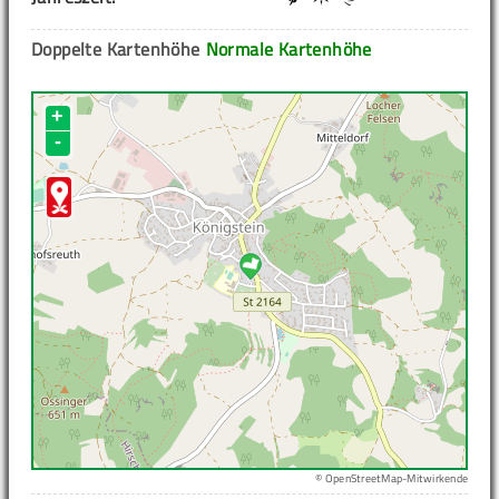
Doppelte Kartenhöhe
Normale Kartenhöhe
+
-
© OpenStreetMap-Mitwirkende