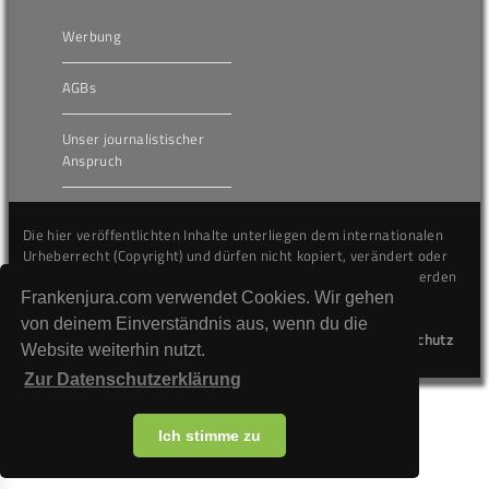
Werbung
AGBs
Unser journalistischer
Anspruch
Die hier veröffentlichten Inhalte unterliegen dem internationalen
Urheberrecht (Copyright) und dürfen nicht kopiert, verändert oder
unverändert wiederveröffentlicht werden. Gegen Verstöße werden
wir auf juristischem Wege vorgehen.
Frankenjura.com verwendet Cookies. Wir gehen
von deinem Einverständnis aus, wenn du die
Kontakt
Impressum
Datenschutz
Website weiterhin nutzt.
Zur Datenschutzerklärung
Ich stimme zu