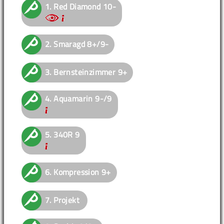
1.
Red Diamond
10-
2.
Smaragd
8+/9-
3.
Bernsteinzimmer
9+
4.
Aquamarin
9-/9
5.
340R
9
6.
Kompression
9+
7.
Projekt