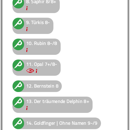
8.
Saphir
8/8+
9.
Türkis
8-
10.
Rubin
8-/8
11.
Opal
7+/8-
12.
Bernstein
8
13.
Der träumende Delphin
8+
14.
Goldfinger | Ohne Namen
9-/9