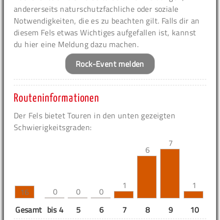
andererseits naturschutzfachliche oder soziale
Notwendigkeiten, die es zu beachten gilt. Falls dir an
diesem Fels etwas Wichtiges aufgefallen ist, kannst
du hier eine Meldung dazu machen.
Rock-Event melden
Routeninformationen
Der Fels bietet Touren in den unten gezeigten
Schwierigkeitsgraden:
7
6
1
1
0
0
0
16
Gesamt
bis 4
5
6
7
8
9
10
11