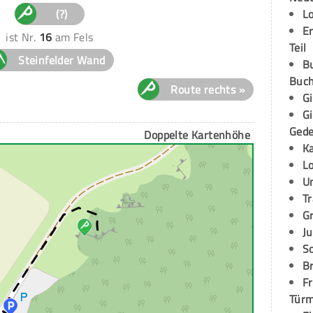
(?)
L
E
ist Nr.
16
am Fels
Teil
Steinfelder Wand
B
Buch
Route rechts »
G
G
Ged
Doppelte Kartenhöhe
K
L
U
T
G
Ju
S
Br
Fr
Tür