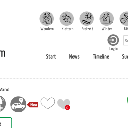
Wandern
Klettern
Freizeit
Winter
Bi
Login
Start
News
Timeline
Su
 Wand
0
d