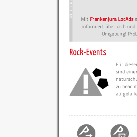
Mit
Frankenjura LocAds
s
informiert über dich und 
Umgebung! Probi
Rock-Events
Für diese
sind eine
naturschu
zu beacht
aufgefall