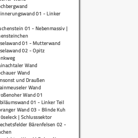
ochbergwand
rinnerungswand 01 - Linker
uchenstein 01 - Nebenmassiv |
ensteinchen
iselawand 01 - Mutterwand
iselawand 02 - Opitz
enkweg
ainachtaler Wand
ochauer Wand
msonst und Draußen
rainmeuseler Wand
roßenoher Wand 01
biläumswand 01 - Linker Teil
oranger Wand 03 - Blinde Kuh
öseleck | Schlusssektor
echetsfelder Bärenfelsen 02 -
mchen