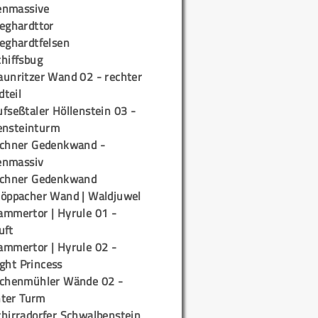
enmassive
ieghardttor
ieghardtfelsen
chiffsbug
aunritzer Wand 02 - rechter
teil
fseßtaler Höllenstein 03 -
ensteinturm
ichner Gedenkwand -
enmassiv
ichner Gedenkwand
töppacher Wand | Waldjuwel
ammertor | Hyrule 01 -
uft
ammertor | Hyrule 02 -
ight Princess
ichenmühler Wände 02 -
ter Turm
chirradorfer Schwalbenstein