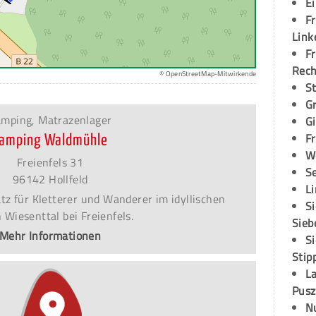
E
Fr
Link
Fr
Rec
© OpenStreetMap-Mitwirkende
S
G
mping, Matrazenlager
G
Fr
amping Waldmühle
W
Freienfels 31
S
96142 Hollfeld
L
tz für Kletterer und Wanderer im idyllischen
S
 Wiesenttal bei Freienfels.
Sieb
Mehr Informationen
S
Stip
L
Pusz
N