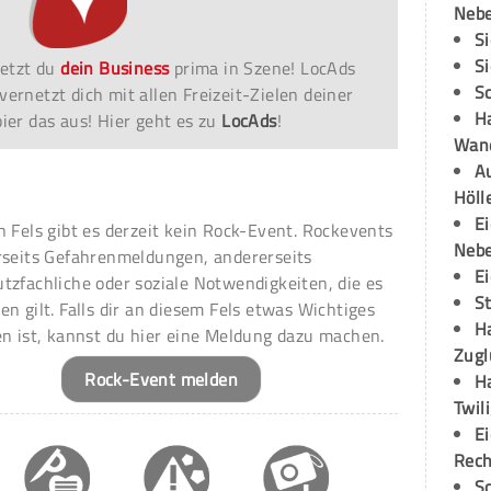
Neb
S
S
etzt du
dein Business
prima in Szene! LocAds
S
vernetzt dich mit allen Freizeit-Zielen deiner
H
er das aus! Hier geht es zu
LocAds
!
Wand
Au
Höll
E
n Fels gibt es derzeit kein Rock-Event. Rockevents
Neb
rseits Gefahrenmeldungen, andererseits
E
tzfachliche oder soziale Notwendigkeiten, die es
S
en gilt. Falls dir an diesem Fels etwas Wichtiges
H
en ist, kannst du hier eine Meldung dazu machen.
Zugl
Rock-Event melden
H
Twil
E
Rech
S