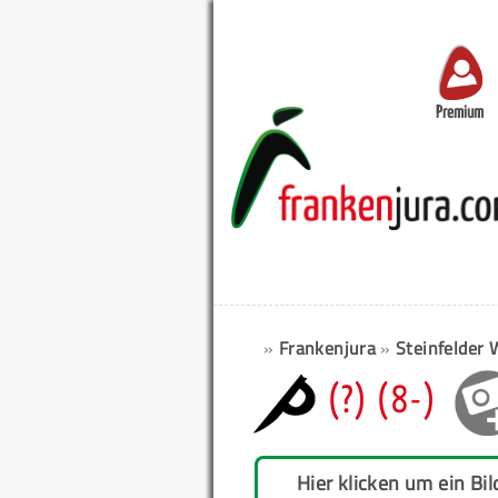
Premium
»
Frankenjura
»
Steinfelder
(?) (8-)
Hier klicken um ein Bil