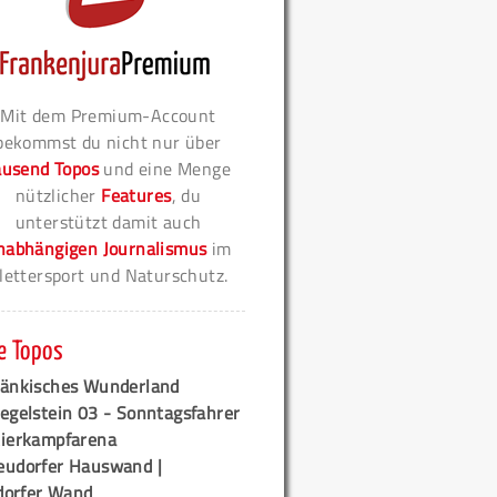
Mit dem Premium-Account
bekommst du nicht nur über
ausend Topos
und eine Menge
nützlicher
Features
, du
unterstützt damit auch
nabhängigen Journalismus
im
lettersport und Naturschutz.
e Topos
ränkisches Wunderland
egelstein 03 - Sonntagsfahrer
tierkampfarena
eudorfer Hauswand |
orfer Wand