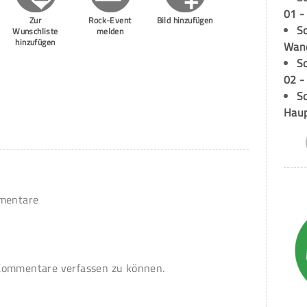
01 -
Zur
Rock-Event
Bild hinzufügen
Sc
Wunschliste
melden
hinzufügen
Wand
S
02 -
Sc
Hau
mmentare
ommentare verfassen zu können.