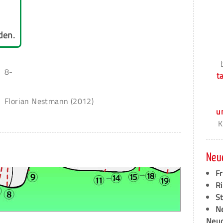
den.
8-
t
Florian Nestmann (2012)
u
K
Neu
F
Ri
S
N
Neud