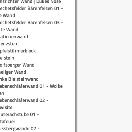
insrichter Wand | Dukes Nose
echetsfelder Bärenfelsen 01 -
e Wand
echetsfelder Bärenfelsen 03 -
hte Wand
tationenwand
renzstein
ipfelstürmerblock
eistein
olfsberger Wand
eeliger Wand
inke Bleisteinwand
iebenschläferwand 01 - Wolke
en
iebenschläferwand 02 -
pvisite
auterachstube 01 -
tafeuer
ussbergwände 02 -