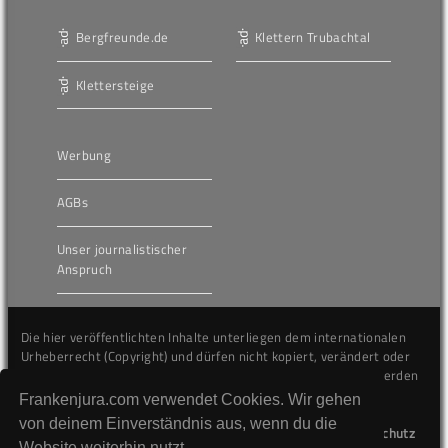
Bergfreunde.de
Klettern Trubachtal
Klettersteige
Werbung
AGBs
Unser journalistischer
Anspruch
Die hier veröffentlichten Inhalte unterliegen dem internationalen
Urheberrecht (Copyright) und dürfen nicht kopiert, verändert oder
unverändert wiederveröffentlicht werden. Gegen Verstöße werden
wir auf juristischem Wege vorgehen.
Frankenjura.com verwendet Cookies. Wir gehen
von deinem Einverständnis aus, wenn du die
Kontakt
Impressum
Datenschutz
Website weiterhin nutzt.