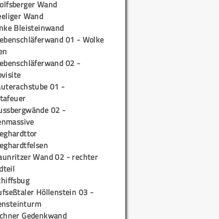
olfsberger Wand
eeliger Wand
inke Bleisteinwand
iebenschläferwand 01 - Wolke
en
iebenschläferwand 02 -
pvisite
auterachstube 01 -
tafeuer
ussbergwände 02 -
enmassive
ieghardttor
ieghardtfelsen
aunritzer Wand 02 - rechter
teil
chiffsbug
fseßtaler Höllenstein 03 -
ensteinturm
ichner Gedenkwand