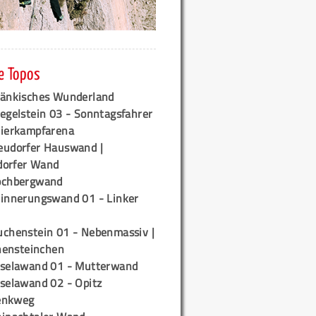
e Topos
ränkisches Wunderland
egelstein 03 - Sonntagsfahrer
tierkampfarena
eudorfer Hauswand |
orfer Wand
ochbergwand
rinnerungswand 01 - Linker
uchenstein 01 - Nebenmassiv |
ensteinchen
iselawand 01 - Mutterwand
iselawand 02 - Opitz
enkweg