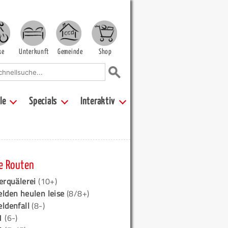
ke
Unterkunft
Gemeinde
Shop
le
Specials
Interaktiv
e Routen
erquälerei
(10+)
elden heulen leise
(8/8+)
eldenfall
(8-)
1
(6-)