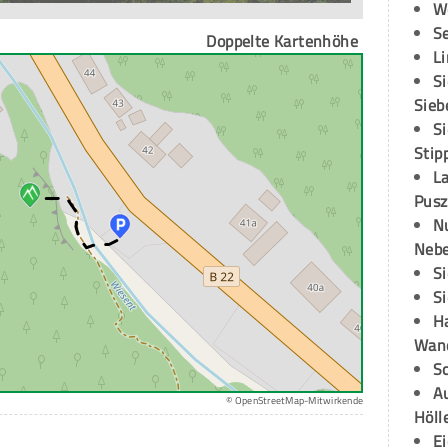
W
S
Doppelte Kartenhöhe
L
S
Sieb
S
Stip
L
Pusz
N
Neb
S
S
H
Wand
S
Au
© OpenStreetMap-Mitwirkende
Höll
E