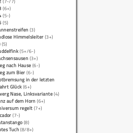
2
(7-/7)
3
(6+)
4
(5-)
5
(5)
annenstreifen
(3)
ndlose Himmelsleiter
(3+)
)
(5)
uddelfink
(5+/6-)
achsensausen
(3+)
eg nach Hause
(6-)
eg zum Bier
(6-)
otbremsung in der letzten
ahrt Glück
(6+)
werg Nase, Linksvariante
(4)
anz auf dem Horn
(6+)
niversum regelt
(7+)
icador
(7-)
atanstango
(8)
otes Tuch
(8/8+)