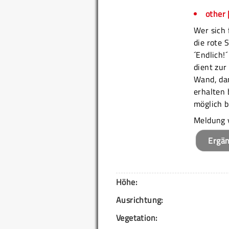
other 
Wer sich 
die rote 
´Endlich!
dient zu
Wand, dam
erhalten 
möglich b
Meldung 
Ergä
Höhe:
Ausrichtung:
Vegetation: