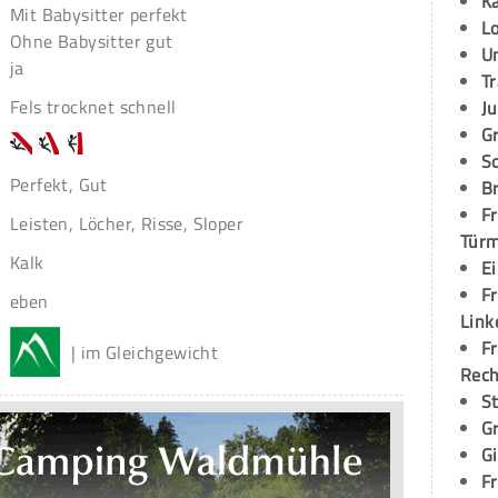
K
Mit Babysitter perfekt
L
Ohne Babysitter gut
U
ja
T
Fels trocknet schnell
Ju
G
S
Perfekt, Gut
Br
Fr
Leisten, Löcher, Risse, Sloper
Tür
Kalk
E
Fr
eben
Link
Fr
| im Gleichgewicht
Rec
S
G
G
Fr