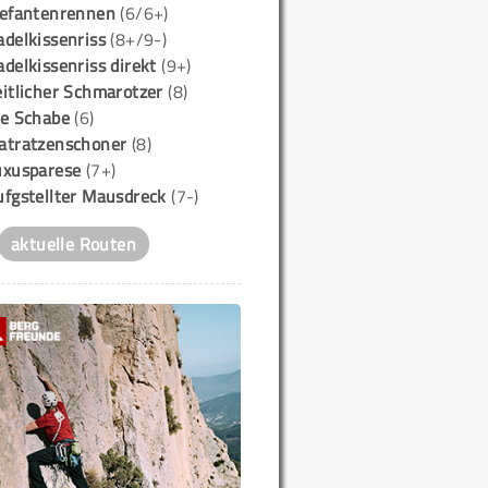
lefantenrennen
(6/6+)
delkissenriss
(8+/9-)
delkissenriss direkt
(9+)
itlicher Schmarotzer
(8)
ie Schabe
(6)
atratzenschoner
(8)
uxusparese
(7+)
ufgstellter Mausdreck
(7-)
aktuelle Routen