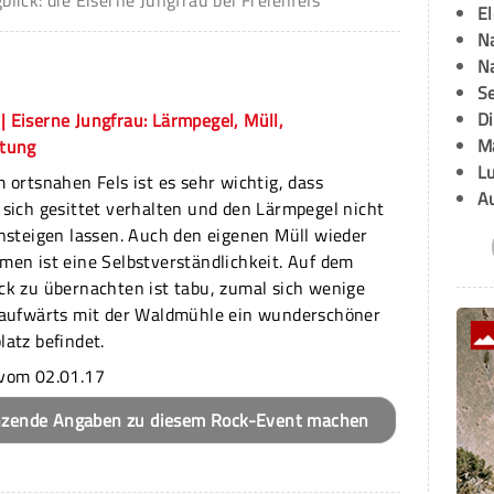
ick: die Eiserne Jungfrau bei Freienfels
E
Na
Na
Se
D
 | Eiserne Jungfrau: Lärmpegel, Müll,
M
tung
L
 ortsnahen Fels ist es sehr wichtig, dass
A
sich gesittet verhalten und den Lärmpegel nicht
nsteigen lassen. Auch den eigenen Müll wieder
en ist eine Selbstverständlichkeit. Auf dem
k zu übernachten ist tabu, zumal sich wenige
laufwärts mit der Waldmühle ein wunderschöner
atz befindet.
vom 02.01.17
nzende Angaben zu diesem Rock-Event machen