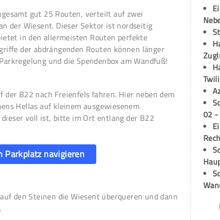
E
ingesamt gut 25 Routen, verteilt auf zwei
Neb
 an der Wiesent. Dieser Sektor ist nordseitig
S
 bietet in den allermeisten Routen perfekte
H
gsgriffe der abdrängenden Routen können länger
Zugl
e Parkregelung und die Spendenbox am Wandfuß!
H
Twil
A
uf der B22 nach Freienfels fahren. Hier neben dem
S
ens Hellas auf kleinem ausgewiesenem
02 -
dieser voll ist, bitte im Ort entlang der B22
E
Rech
Sc
 Parkplatz navigieren
Hau
Sc
Wand
auf den Steinen die Wiesent überqueren und dann
.