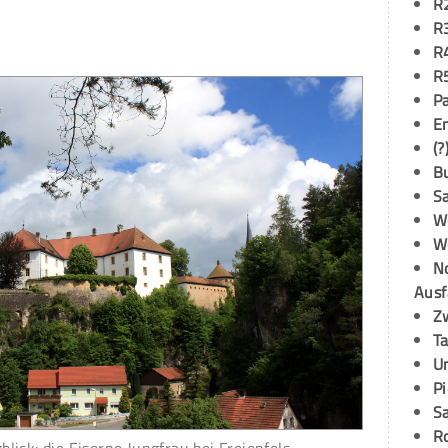
R
R
R
R
P
E
(?
B
S
W
W
N
Ausf
Z
T
U
P
S
R