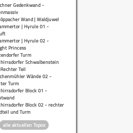
ichner Gedenkwand -
enmassiv
töppacher Wand | Waldjuwel
ammertor | Hyrule 01 -
uft
ammertor | Hyrule 02 -
ight Princess
zendorfer Turm
chirradorfer Schwalbenstein
 Rechter Teil
ichenmühler Wände 02 -
ter Turm
hirradorfer Block 01 -
ptwand
hirradorfer Block 02 - rechter
teil und Turm
alle aktuellen Topos