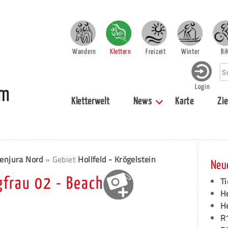
Wandern
Klettern
Freizeit
Winter
Bi
Login
Kletterwelt
News
Karte
Zie
enjura Nord
» Gebiet
Hollfeld - Krögelstein
Neu
Ti
gfrau 02 - Beach
H
H
R