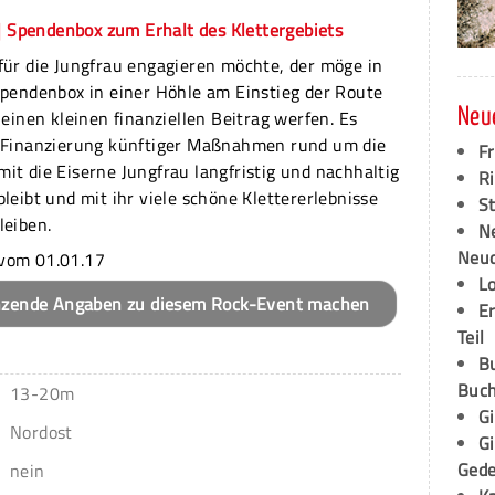
| Spendenbox zum Erhalt des Klettergebiets
für die Jungfrau engagieren möchte, der möge in
Spendenbox in einer Höhle am Einstieg der Route
´ einen kleinen finanziellen Beitrag werfen. Es
Neu
r Finanzierung künftiger Maßnahmen rund um die
F
it die Eiserne Jungfrau langfristig und nachhaltig
Ri
bleibt und mit ihr viele schöne Klettererlebnisse
S
leiben.
N
Neud
vom 01.01.17
L
nzende Angaben zu diesem Rock-Event machen
E
Teil
B
Buch
13-20m
G
Nordost
G
Ged
nein