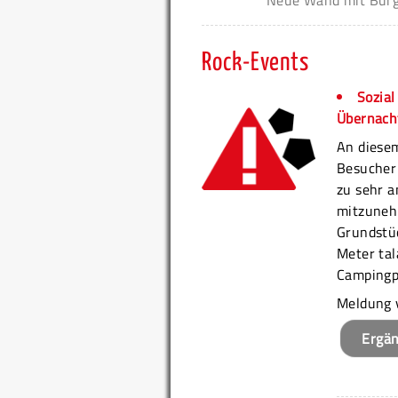
Neue Wand mit Burgbl
Rock-Events
Sozial
Übernach
An diesem
Besucher 
zu sehr a
mitzunehm
Grundstüc
Meter ta
Campingpl
Meldung 
Ergä