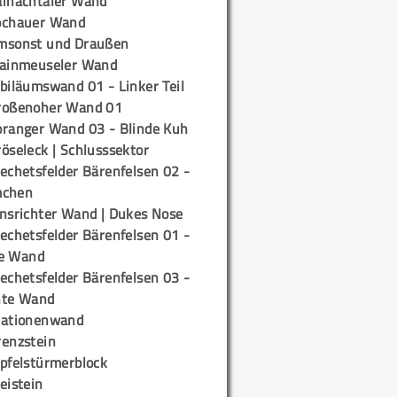
ainachtaler Wand
ochauer Wand
msonst und Draußen
rainmeuseler Wand
biläumswand 01 - Linker Teil
roßenoher Wand 01
oranger Wand 03 - Blinde Kuh
öseleck | Schlusssektor
echetsfelder Bärenfelsen 02 -
mchen
insrichter Wand | Dukes Nose
echetsfelder Bärenfelsen 01 -
e Wand
echetsfelder Bärenfelsen 03 -
hte Wand
tationenwand
renzstein
ipfelstürmerblock
eistein