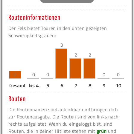
Routeninformationen
Der Fels bietet Touren in den unten gezeigten
Schwierigkeitsgraden:
3
2
2
0
0
0
0
7
Gesamt
bis 4
5
6
7
8
9
10
11
Routen
Die Routennamen sind anklickbar und bringen dich
zur Routenausgabe. Die Routen sind von links nach
rechts aufgelistet. Wenn du eingeloggt bist, sind
Routen, die in deiner Hitliste stehen mit
grün
und