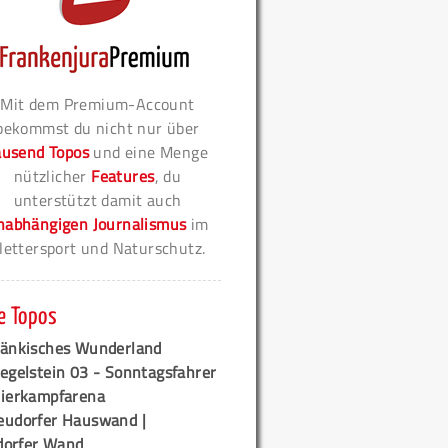
Mit dem Premium-Account
bekommst du nicht nur über
ausend Topos
und eine Menge
nützlicher
Features
, du
unterstützt damit auch
nabhängigen Journalismus
im
lettersport und Naturschutz.
e Topos
ränkisches Wunderland
egelstein 03 - Sonntagsfahrer
tierkampfarena
eudorfer Hauswand |
orfer Wand