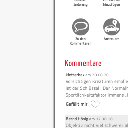
änderung
hinzufügen
Zu den
Ansteuern
Kommentaren
Kommentare
kletterhex
am
20.08.20
Vorsichtigen Kreaturen empfieh
ist der Schlüssel . Der Normalh
Sportlichkeitsfaktor immens ..h
Gefällt mir:
Bernd Hönig
am
17.08.18
Objektiv nicht viel schwerer a