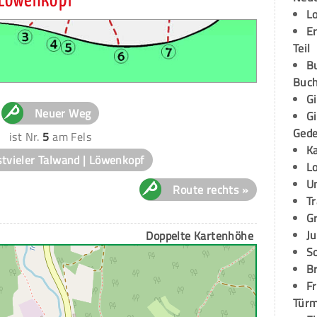
 Löwenkopf
L
E
Teil
B
Buch
G
Neuer Weg
G
Ged
ist Nr.
5
am Fels
K
tvieler Talwand | Löwenkopf
L
U
Route rechts »
T
G
Ju
Doppelte Kartenhöhe
S
Br
Fr
Tür