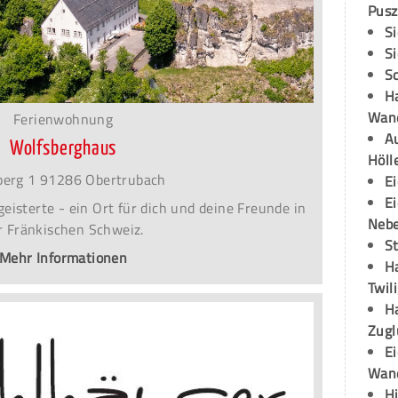
Pusz
S
S
S
H
Wand
Ferienwohnung
Au
Wolfsberghaus
Höll
berg 1 91286 Obertrubach
E
E
eisterte - ein Ort für dich und deine Freunde in
Neb
r Fränkischen Schweiz.
S
Mehr Informationen
H
Twil
H
Zugl
E
Wan
H