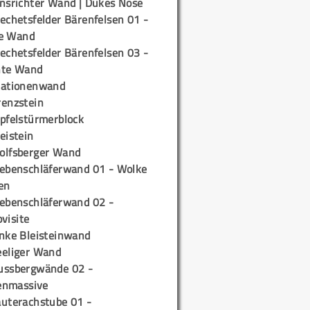
insrichter Wand | Dukes Nose
echetsfelder Bärenfelsen 01 -
e Wand
echetsfelder Bärenfelsen 03 -
hte Wand
tationenwand
renzstein
ipfelstürmerblock
eistein
olfsberger Wand
iebenschläferwand 01 - Wolke
en
iebenschläferwand 02 -
pvisite
inke Bleisteinwand
eeliger Wand
ussbergwände 02 -
enmassive
auterachstube 01 -