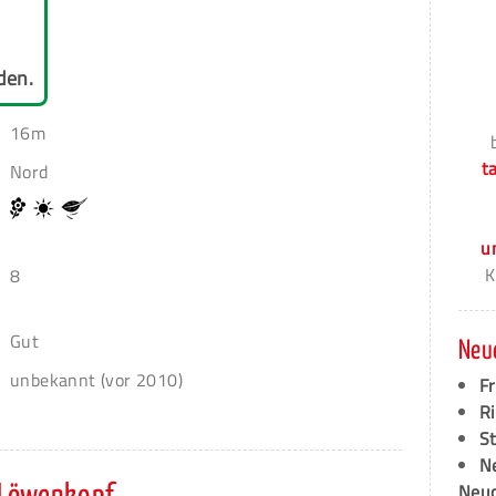
den.
16m
t
Nord
u
K
8
Gut
Neu
unbekannt (vor 2010)
F
Ri
S
N
Neud