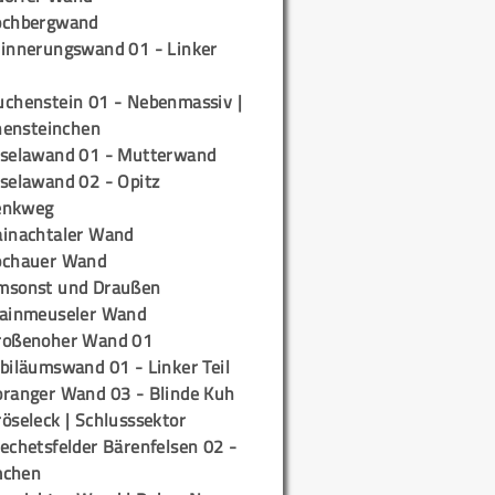
ochbergwand
rinnerungswand 01 - Linker
uchenstein 01 - Nebenmassiv |
ensteinchen
iselawand 01 - Mutterwand
iselawand 02 - Opitz
enkweg
ainachtaler Wand
ochauer Wand
msonst und Draußen
rainmeuseler Wand
roßenoher Wand 01
biläumswand 01 - Linker Teil
oranger Wand 03 - Blinde Kuh
öseleck | Schlusssektor
echetsfelder Bärenfelsen 02 -
mchen