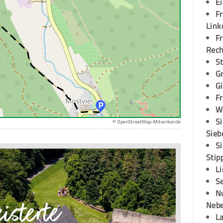
E
Fr
Link
Fr
Rec
S
G
G
Fr
W
S
© OpenStreetMap-Mitwirkende
Sieb
S
Stip
L
S
N
Neb
L