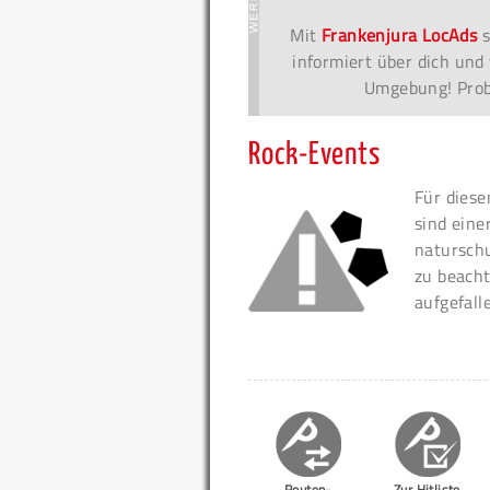
Mit
Frankenjura LocAds
s
informiert über dich und 
Umgebung! Probi
Rock-Events
Für diese
sind eine
naturschu
zu beacht
aufgefall
Routen-
Zur Hitliste