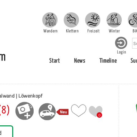
Wandern
Klettern
Freizeit
Winter
Bi
Login
Start
News
Timeline
Su
Talwand | Löwenkopf
(8)
0
d