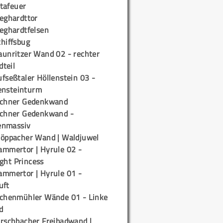
tafeuer
ieghardttor
ieghardtfelsen
chiffsbug
aunritzer Wand 02 - rechter
teil
fseßtaler Höllenstein 03 -
ensteinturm
ichner Gedenkwand
ichner Gedenkwand -
enmassiv
töppacher Wand | Waldjuwel
ammertor | Hyrule 02 -
ight Princess
ammertor | Hyrule 01 -
uft
ichenmühler Wände 01 - Linke
d
irschbacher Freibadwand |