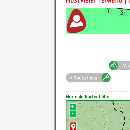
Mostvieler Talwand |
Mos
« Route links
Normale Kartenhöhe
+
-