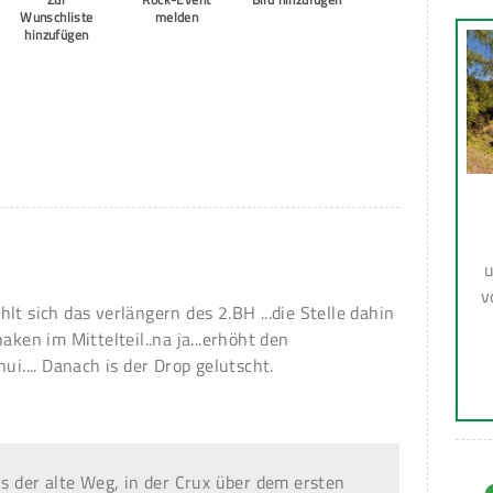
Wunschliste
melden
hinzufügen
u
v
lt sich das verlängern des 2.BH ...die Stelle dahin
aken im Mittelteil..na ja...erhöht den
ui.... Danach is der Drop gelutscht.
ls der alte Weg, in der Crux über dem ersten