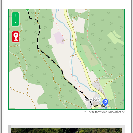
+
-
© OpenStreetMap-Mitwirkende