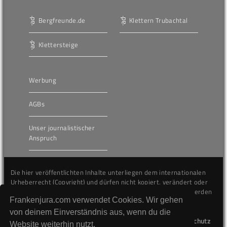
Bergfreunde.de
Klettern Trubachtal
Klettersteige
Werbung
AGBs
Unser journalistischer
Anspruch
Die hier veröffentlichten Inhalte unterliegen dem internationalen
Urheberrecht (Copyright) und dürfen nicht kopiert, verändert oder
unverändert wiederveröffentlicht werden. Gegen Verstöße werden
Frankenjura.com verwendet Cookies. Wir gehen
wir auf juristischem Wege vorgehen.
von deinem Einverständnis aus, wenn du die
Kontakt
Impressum
Datenschutz
Website weiterhin nutzt.