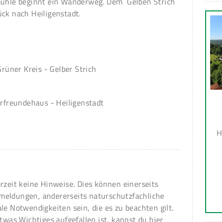
mühle beginnt ein Wanderweg. Dem ´Gelben Strich
ück nach Heiligenstadt.
Grüner Kreis - Gelber Strich
urfreundehaus - Heiligenstadt
H
erzeit keine Hinweise. Dies können einerseits
meldungen, andererseits naturschutzfachliche
ale Notwendigkeiten sein, die es zu beachten gilt.
 etwas Wichtiges aufgefallen ist, kannst du hier