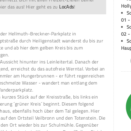
Holl
er das aus! Hier geht es zu
LocAds
!
S
01 -
S
 der Hellmuth-Breckner-Parkplatz in
02 -
ptstraße durch Heiligenstadt wanderst du bis zur
Sc
te und ab hier dem gelben Kreis bis zum
Hau
lgen.
 Aussicht hinunter ins Leinleitertal. Danach der
nd, erreichst du das autofreie Werntal. Vorbei an
mmler am Hungerbrunnen - er führt regenreichen
eschmelze Wasser - wandert man entlang dem
anderparkplatz.
 kurzes Stück auf der Kreisstraße, bis links ein
erung ´grüner Kreis´ beginnt. Diesem folgend
aus, ebenfalls hoch über dem Tal gelegen. Hier
 auf den Ortsteil Veilbronn und den Totenstein. Die
n den Ort wieder bis zur Schulmühle. Gegenüber