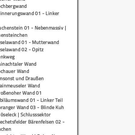
ochbergwand
rinnerungswand 01 - Linker
uchenstein 01 - Nebenmassiv |
ensteinchen
iselawand 01 - Mutterwand
iselawand 02 - Opitz
enkweg
ainachtaler Wand
ochauer Wand
msonst und Draußen
rainmeuseler Wand
roßenoher Wand 01
biläumswand 01 - Linker Teil
oranger Wand 03 - Blinde Kuh
öseleck | Schlusssektor
echetsfelder Bärenfelsen 02 -
mchen