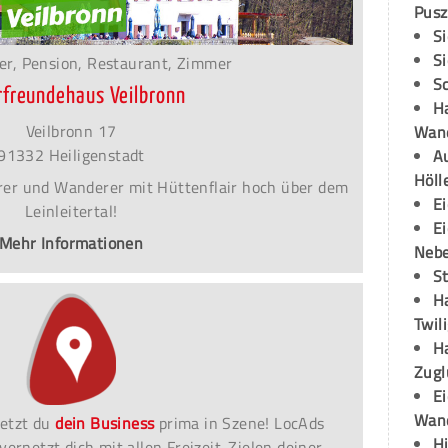
Pusz
S
S
er, Pension, Restaurant, Zimmer
S
rfreundehaus Veilbronn
H
Veilbronn 17
Wand
91332 Heiligenstadt
Au
Höll
terer und Wanderer mit Hüttenflair hoch über dem
E
Leinleitertal!
E
Mehr Informationen
Neb
S
H
Twil
H
Zugl
E
Wan
etzt du
dein Business
prima in Szene! LocAds
H
vernetzt dich mit allen Freizeit-Zielen deiner