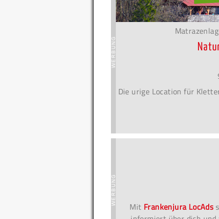
Matrazenlag
Natu
Die urige Location für Klet
Mit
Frankenjura LocAds
s
informiert über dich und 