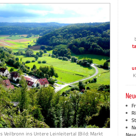
t
u
K
Neu
F
Ri
S
N
Veilbronn ins Untere Leinleitertal (Bild: Markt
Neud