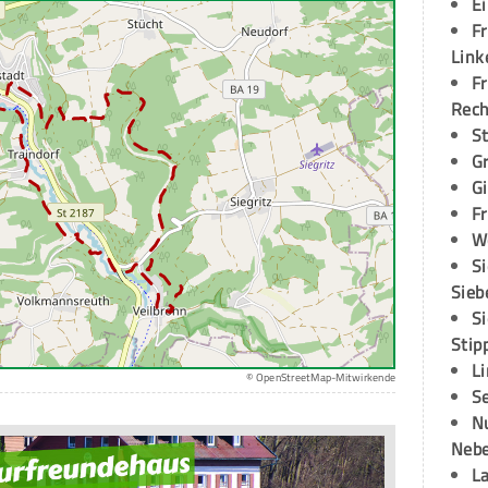
E
Fr
Link
Fr
Rec
S
G
G
Fr
W
S
Sieb
S
Stip
L
© OpenStreetMap-Mitwirkende
S
N
Neb
L