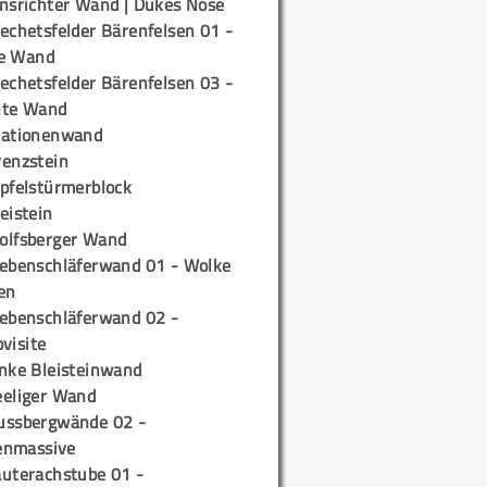
insrichter Wand | Dukes Nose
echetsfelder Bärenfelsen 01 -
e Wand
echetsfelder Bärenfelsen 03 -
hte Wand
tationenwand
renzstein
ipfelstürmerblock
eistein
olfsberger Wand
iebenschläferwand 01 - Wolke
en
iebenschläferwand 02 -
pvisite
inke Bleisteinwand
eeliger Wand
ussbergwände 02 -
enmassive
auterachstube 01 -