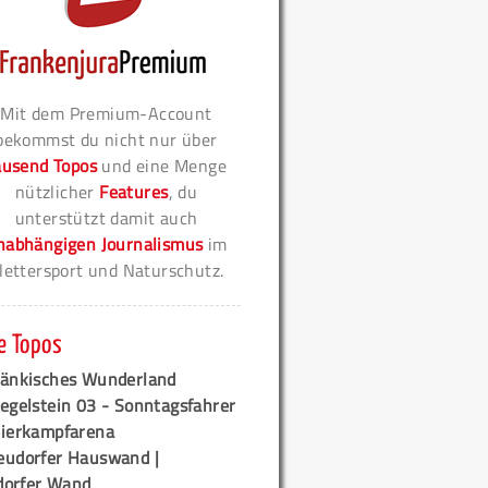
Mit dem Premium-Account
bekommst du nicht nur über
ausend Topos
und eine Menge
nützlicher
Features
, du
unterstützt damit auch
nabhängigen Journalismus
im
lettersport und Naturschutz.
e Topos
ränkisches Wunderland
egelstein 03 - Sonntagsfahrer
tierkampfarena
eudorfer Hauswand |
orfer Wand