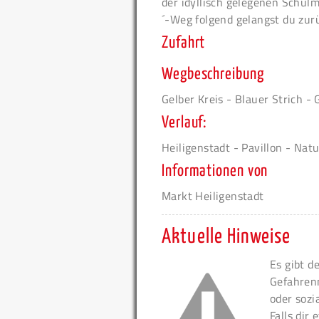
der idyllisch gelegenen Schul
´-Weg folgend gelangst du zur
Zufahrt
Wegbeschreibung
Gelber Kreis - Blauer Strich - 
Verlauf:
Heiligenstadt - Pavillon - Nat
Informationen von
Markt Heiligenstadt
Aktuelle Hinweise
Es gibt d
Gefahren
oder sozi
Falls dir