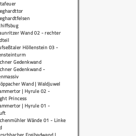
tafeuer
ieghardttor
ieghardtfelsen
chiffsbug
aunritzer Wand 02 - rechter
teil
fseßtaler Höllenstein 03 -
ensteinturm
ichner Gedenkwand
ichner Gedenkwand -
enmassiv
töppacher Wand | Waldjuwel
ammertor | Hyrule 02 -
ight Princess
ammertor | Hyrule 01 -
uft
ichenmühler Wände 01 - Linke
d
irschbacher Freibadwand |