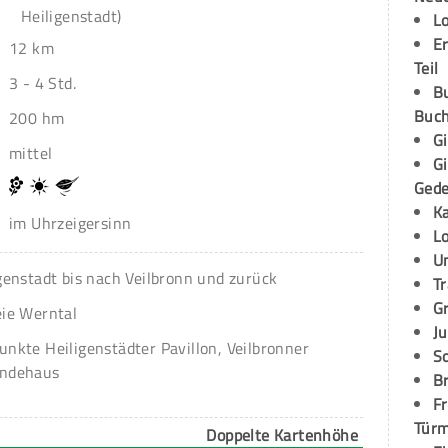
Heiligenstadt)
L
E
12 km
Teil
3 - 4 Std.
B
Buch
200 hm
G
mittel
G
Ged
K
im Uhrzeigersinn
L
U
igenstadt bis nach Veilbronn und zurück
T
G
eie Werntal
Ju
unkte Heiligenstädter Pavillon, Veilbronner
S
undehaus
Br
Fr
Tür
Doppelte Kartenhöhe