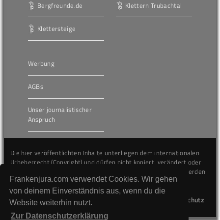
Bergfreunde.de
Klettern Trubachtal
Klettersteige
Werbung
AGBs
Unser journalistischer
Anspruch
Die hier veröffentlichten Inhalte unterliegen dem internationalen
Urheberrecht (Copyright) und dürfen nicht kopiert, verändert oder
unverändert wiederveröffentlicht werden. Gegen Verstöße werden
Frankenjura.com verwendet Cookies. Wir gehen
wir auf juristischem Wege vorgehen.
von deinem Einverständnis aus, wenn du die
Kontakt
Impressum
Datenschutz
Website weiterhin nutzt.
Zur Datenschutzerklärung