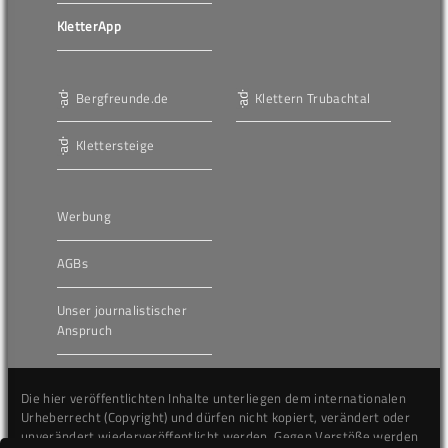
KletterApp
Bergfreunde.de
Klettern Trubachtal
Klettersteige
Werbung
AGBs
Unser journalistischer
Anspruch
Die hier veröffentlichten Inhalte unterliegen dem internationalen
Urheberrecht (Copyright) und dürfen nicht kopiert, verändert oder
unverändert wiederveröffentlicht werden. Gegen Verstöße werden