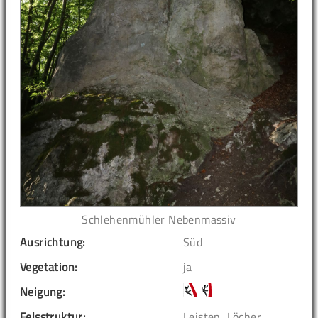
Schlehenmühler Nebenmassiv
Ausrichtung:
Süd
Vegetation:
ja
Neigung:
Felsstruktur:
Leisten, Löcher