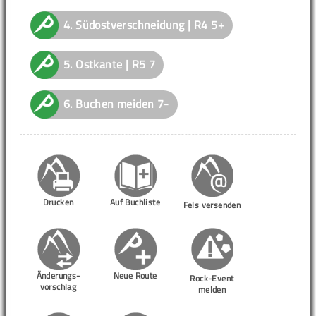
4.
Südostverschneidung | R4
5+
5.
Ostkante | R5
7
6.
Buchen meiden
7-
Drucken
Auf Buchliste
Fels versenden
Änderungs-
Neue Route
Rock-Event
vorschlag
melden