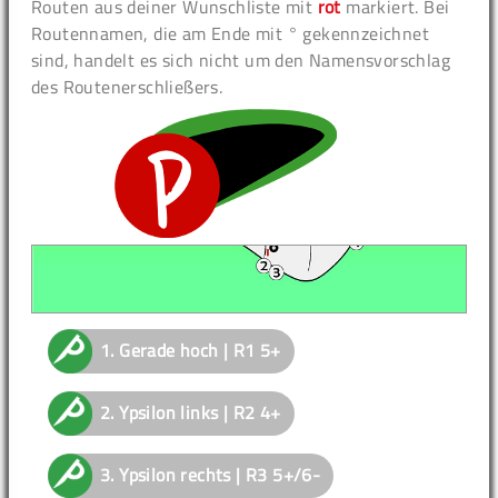
Routen aus deiner Wunschliste mit
rot
markiert. Bei
Routennamen, die am Ende mit ° gekennzeichnet
sind, handelt es sich nicht um den Namensvorschlag
des Routenerschließers.
1.
Gerade hoch | R1
5+
2.
Ypsilon links | R2
4+
3.
Ypsilon rechts | R3
5+/6-