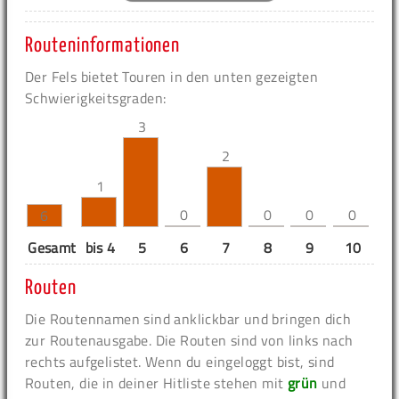
Routeninformationen
Der Fels bietet Touren in den unten gezeigten
Schwierigkeitsgraden:
3
2
1
0
0
0
0
6
Gesamt
bis 4
5
6
7
8
9
10
11
Routen
Die Routennamen sind anklickbar und bringen dich
zur Routenausgabe. Die Routen sind von links nach
rechts aufgelistet. Wenn du eingeloggt bist, sind
Routen, die in deiner Hitliste stehen mit
grün
und