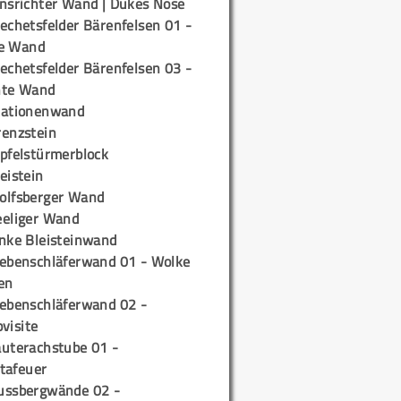
insrichter Wand | Dukes Nose
echetsfelder Bärenfelsen 01 -
e Wand
echetsfelder Bärenfelsen 03 -
hte Wand
tationenwand
renzstein
ipfelstürmerblock
eistein
olfsberger Wand
eeliger Wand
inke Bleisteinwand
iebenschläferwand 01 - Wolke
en
iebenschläferwand 02 -
pvisite
auterachstube 01 -
tafeuer
ussbergwände 02 -