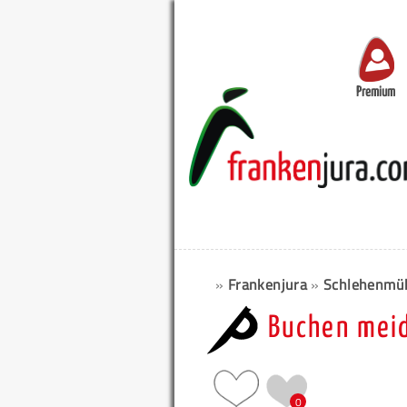
Premium
»
Frankenjura
»
Schlehenmü
Buchen meid
0