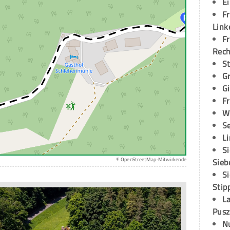
E
Fr
Link
Fr
Rec
S
G
G
Fr
W
S
L
S
© OpenStreetMap-Mitwirkende
Sieb
S
Stip
L
Pusz
N