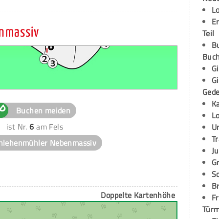
L
E
nmassiv
Teil
B
Buch
G
G
Ged
K
Buchen meiden
L
ist Nr.
6
am Fels
U
T
hlehenmühler Nebenmassiv
Ju
G
S
Br
Doppelte Kartenhöhe
Fr
Tür