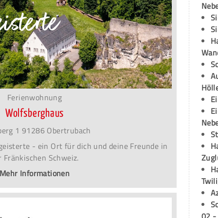
Neb
S
S
H
Wand
S
Au
Höll
Ferienwohnung
E
E
Wolfsberghaus
Neb
berg 1 91286 Obertrubach
S
eisterte - ein Ort für dich und deine Freunde in
H
r Fränkischen Schweiz.
Zugl
H
Mehr Informationen
Twil
A
S
02 -