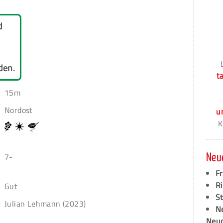
d
den.
t
15m
Nordost
u
K
7-
Neu
F
Ri
Gut
S
Julian Lehmann (2023)
N
Neud