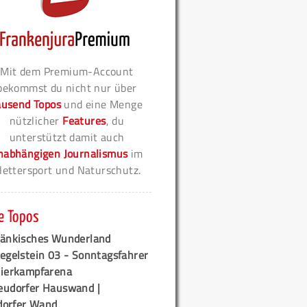
Mit dem Premium-Account
bekommst du nicht nur über
ausend Topos
und eine Menge
nützlicher
Features
, du
unterstützt damit auch
nabhängigen Journalismus
im
lettersport und Naturschutz.
e Topos
ränkisches Wunderland
egelstein 03 - Sonntagsfahrer
tierkampfarena
eudorfer Hauswand |
orfer Wand