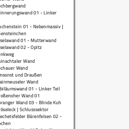
ochbergwand
rinnerungswand 01 - Linker
uchenstein 01 - Nebenmassiv |
ensteinchen
iselawand 01 - Mutterwand
iselawand 02 - Opitz
enkweg
ainachtaler Wand
ochauer Wand
msonst und Draußen
rainmeuseler Wand
biläumswand 01 - Linker Teil
roßenoher Wand 01
oranger Wand 03 - Blinde Kuh
öseleck | Schlusssektor
echetsfelder Bärenfelsen 02 -
mchen