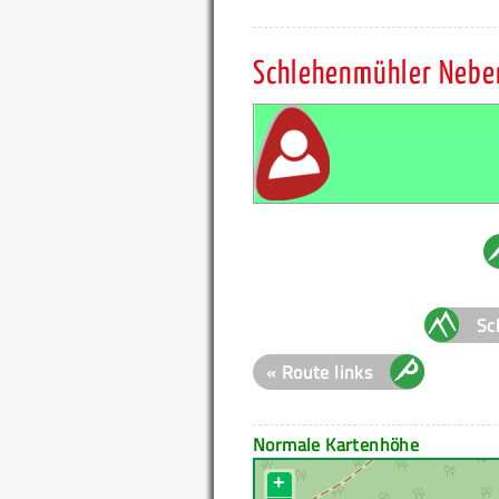
Schlehenmühler Nebe
Sc
« Route links
Normale Kartenhöhe
+