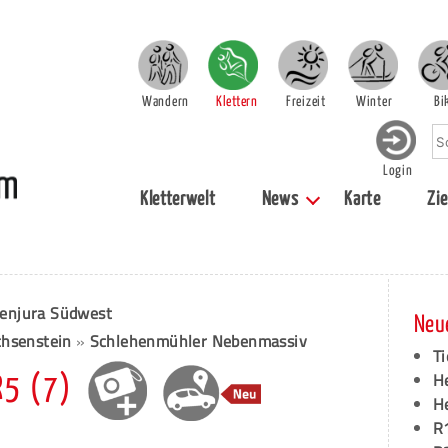
Wandern
Klettern
Freizeit
Winter
Bi
Login
Kletterwelt
News
Karte
Zie
enjura Südwest
Neu
chsenstein
»
Schlehenmühler Nebenmassiv
Ti
H
R5 (7)
H
R