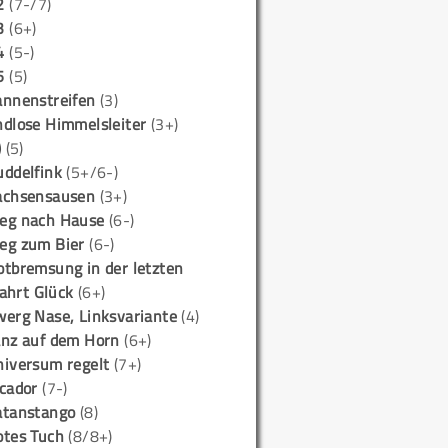
2
(7-/7)
3
(6+)
4
(5-)
5
(5)
annenstreifen
(3)
ndlose Himmelsleiter
(3+)
)
(5)
uddelfink
(5+/6-)
achsensausen
(3+)
eg nach Hause
(6-)
eg zum Bier
(6-)
otbremsung in der letzten
ahrt Glück
(6+)
werg Nase, Linksvariante
(4)
anz auf dem Horn
(6+)
niversum regelt
(7+)
icador
(7-)
atanstango
(8)
otes Tuch
(8/8+)