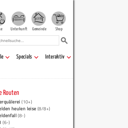
ke
Unterkunft
Gemeinde
Shop
le
Specials
Interaktiv
e Routen
erquälerei
(10+)
elden heulen leise
(8/8+)
eldenfall
(8-)
1
(6-)