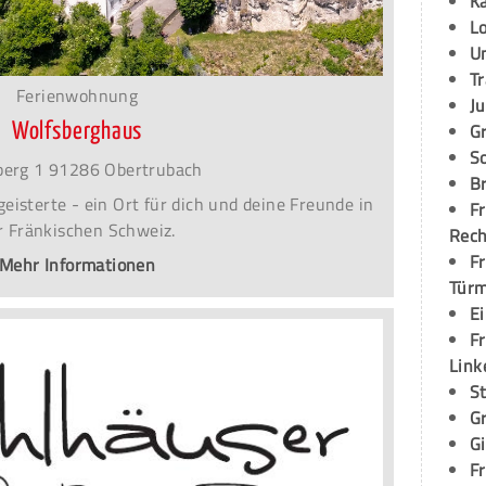
K
L
U
T
Ferienwohnung
Ju
G
Wolfsberghaus
S
berg 1 91286 Obertrubach
Br
eisterte - ein Ort für dich und deine Freunde in
Fr
r Fränkischen Schweiz.
Rec
Fr
Mehr Informationen
Tür
E
Fr
Link
S
G
G
Fr