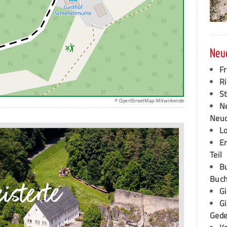
Neu
F
Ri
S
© OpenStreetMap-Mitwirkende
N
Neud
L
E
Teil
B
Buch
G
G
Ged