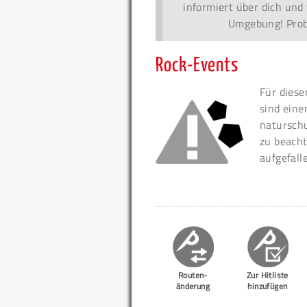
informiert über dich und 
Umgebung! Probi
Rock-Events
Für diese
sind eine
naturschu
zu beacht
aufgefall
Routen-
Zur Hitliste
änderung
hinzufügen