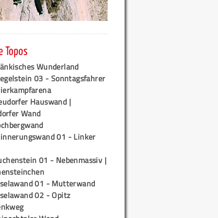
e Topos
ränkisches Wunderland
egelstein 03 - Sonntagsfahrer
tierkampfarena
eudorfer Hauswand |
orfer Wand
ochbergwand
rinnerungswand 01 - Linker
uchenstein 01 - Nebenmassiv |
ensteinchen
iselawand 01 - Mutterwand
iselawand 02 - Opitz
enkweg