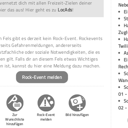
vernetzt dich mit allen Freizeit-Zielen deiner
Neb
er das aus! Hier geht es zu
LocAds
!
E
S
H
Zugl
n Fels gibt es derzeit kein Rock-Event. Rockevents
H
rseits Gefahrenmeldungen, andererseits
Twil
tzfachliche oder soziale Notwendigkeiten, die es
A
en gilt. Falls dir an diesem Fels etwas Wichtiges
E
en ist, kannst du hier eine Meldung dazu machen.
Rech
Sc
Rock-Event melden
Wand
S
01 -
S
02 -
Zur
Rock-Event
Bild hinzufügen
Wunschliste
melden
hinzufügen