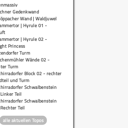
enmassiv
ichner Gedenkwand
töppacher Wand | Waldjuwel
ammertor | Hyrule 01 -
uft
ammertor | Hyrule 02 -
ight Princess
zendorfer Turm
ichenmühler Wände 02 -
ter Turm
hirradorfer Block 02 - rechter
teil und Turm
chirradorfer Schwalbenstein
 Linker Teil
chirradorfer Schwalbenstein
 Rechter Teil
alle aktuellen Topos