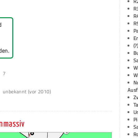
R
R
R
R
d
P
E
(?
den.
B
S
W
7
W
N
Ausf
unbekannt (vor 2010)
Z
T
U
P
nmassiv
S
R