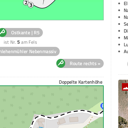
E
Na
Na
Se
D
Ostkante | R5
M
ist Nr.
5
am Fels
L
hlehenmühler Nebenmassiv
A
Route rechts »
Doppelte Kartenhöhe