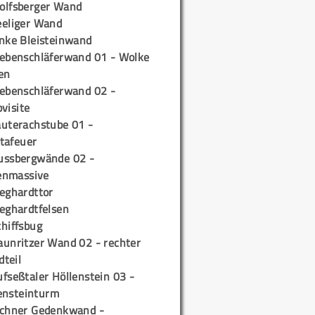
olfsberger Wand
eeliger Wand
inke Bleisteinwand
iebenschläferwand 01 - Wolke
en
iebenschläferwand 02 -
pvisite
auterachstube 01 -
tafeuer
ussbergwände 02 -
enmassive
ieghardttor
ieghardtfelsen
chiffsbug
aunritzer Wand 02 - rechter
teil
fseßtaler Höllenstein 03 -
ensteinturm
ichner Gedenkwand -