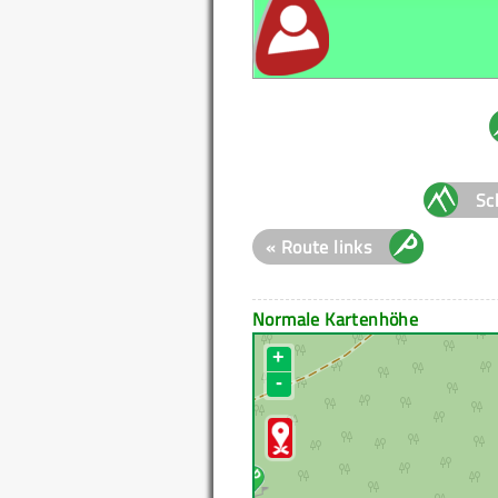
Sc
« Route links
Normale Kartenhöhe
+
-