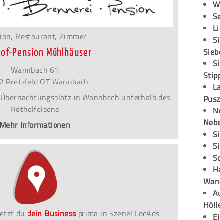
W
S
L
ion, Restaurant, Zimmer
S
Sieb
of-Pension Mühlhäuser
S
Wannbach 61
Stip
2 Pretzfeld OT Wannbach
L
 Übernachtungsplatz in Wannbach unterhalb des
Pusz
Röthelfelsens
N
Neb
Mehr Informationen
S
S
S
H
Wand
Au
Höll
etzt du
dein Business
prima in Szene! LocAds
E