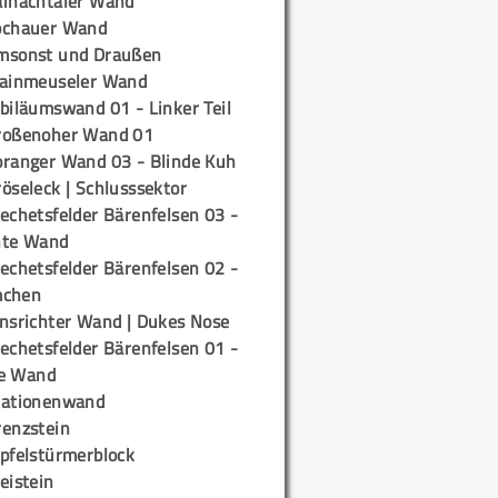
ainachtaler Wand
ochauer Wand
msonst und Draußen
rainmeuseler Wand
biläumswand 01 - Linker Teil
roßenoher Wand 01
oranger Wand 03 - Blinde Kuh
öseleck | Schlusssektor
echetsfelder Bärenfelsen 03 -
hte Wand
echetsfelder Bärenfelsen 02 -
mchen
insrichter Wand | Dukes Nose
echetsfelder Bärenfelsen 01 -
e Wand
tationenwand
renzstein
ipfelstürmerblock
eistein