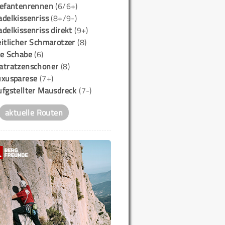
lefantenrennen
(6/6+)
delkissenriss
(8+/9-)
delkissenriss direkt
(9+)
itlicher Schmarotzer
(8)
ie Schabe
(6)
atratzenschoner
(8)
uxusparese
(7+)
ufgstellter Mausdreck
(7-)
aktuelle Routen