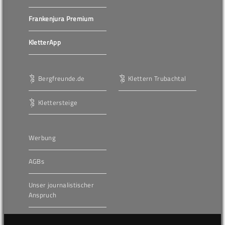
Frankenjura Premium
KletterApp
Bergfreunde.de
Klettern Trubachtal
Klettersteige
Werbung
AGBs
Unser journalistischer
Anspruch