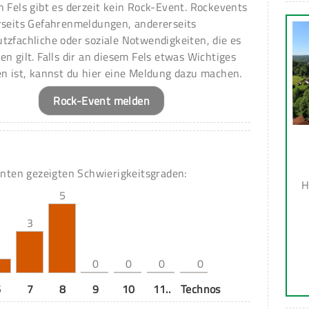
n Fels gibt es derzeit kein Rock-Event. Rockevents
rseits Gefahrenmeldungen, andererseits
tzfachliche oder soziale Notwendigkeiten, die es
en gilt. Falls dir an diesem Fels etwas Wichtiges
en ist, kannst du hier eine Meldung dazu machen.
Rock-Event melden
unten gezeigten Schwierigkeitsgraden:
H
5
3
1
0
0
0
0
6
7
8
9
10
11..
Technos