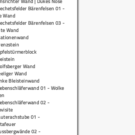
insrichter Wand | Dukes Nose
echetsfelder Bärenfelsen 01 -
e Wand
echetsfelder Bärenfelsen 03 -
hte Wand
tationenwand
renzstein
ipfelstürmerblock
eistein
olfsberger Wand
eeliger Wand
inke Bleisteinwand
iebenschläferwand 01 - Wolke
en
iebenschläferwand 02 -
pvisite
auterachstube 01 -
tafeuer
ussbergwände 02 -