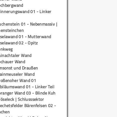
ochbergwand
rinnerungswand 01 - Linker
uchenstein 01 - Nebenmassiv |
ensteinchen
iselawand 01 - Mutterwand
iselawand 02 - Opitz
enkweg
ainachtaler Wand
ochauer Wand
msonst und Draußen
rainmeuseler Wand
roßenoher Wand 01
biläumswand 01 - Linker Teil
oranger Wand 03 - Blinde Kuh
öseleck | Schlusssektor
echetsfelder Bärenfelsen 02 -
mchen