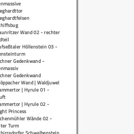
enmassive
ieghardttor
ieghardtfelsen
chiffsbug
aunritzer Wand 02 - rechter
teil
fseßtaler Höllenstein 03 -
ensteinturm
ichner Gedenkwand -
enmassiv
ichner Gedenkwand
töppacher Wand | Waldjuwel
ammertor | Hyrule 01 -
uft
ammertor | Hyrule 02 -
ight Princess
ichenmühler Wände 02 -
ter Turm
chirradorfer Schwalbenstein