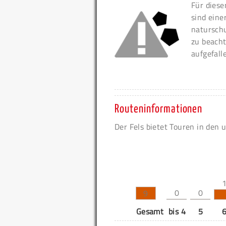
Für diese
sind eine
naturschu
zu beacht
aufgefall
Routeninformationen
Der Fels bietet Touren in den 
0
0
9
Gesamt
bis 4
5