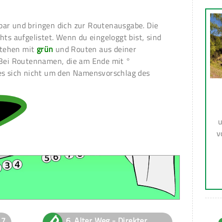
ar und bringen dich zur Routenausgabe. Die
hts aufgelistet. Wenn du eingeloggt bist, sind
 stehen mit
grün
und Routen aus deiner
Bei Routennamen, die am Ende mit °
es sich nicht um den Namensvorschlag des
u
v
7
6.
Alter Weg - Direkter