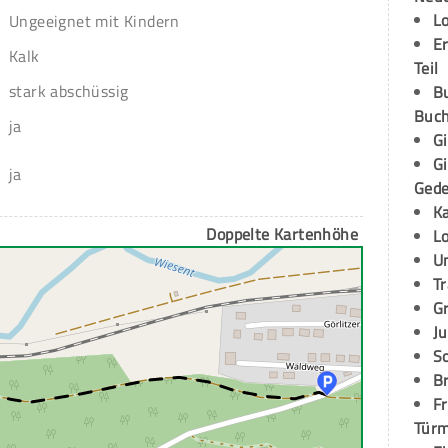
L
Ungeeignet mit Kindern
E
Kalk
Teil
stark abschüssig
B
Buch
ja
G
G
ja
Ged
K
Doppelte Kartenhöhe
L
U
T
G
Ju
S
Br
Fr
Tür