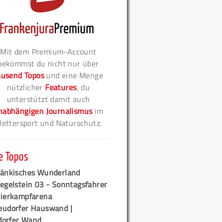
Mit dem Premium-Account
bekommst du nicht nur über
ausend Topos
und eine Menge
nützlicher
Features
, du
unterstützt damit auch
nabhängigen Journalismus
im
lettersport und Naturschutz.
e Topos
ränkisches Wunderland
egelstein 03 - Sonntagsfahrer
tierkampfarena
eudorfer Hauswand |
orfer Wand