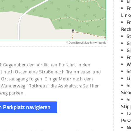
E
Fr
Link
Fr
Rec
S
G
© OpenStreetMap-Mitwirkende
G
Fr
W
 Gegenüber der nördlichen Einfahrt in den
S
gt nach Osten eine Straße nach Trainmeusel und
L
m Ortsausgang folgen. Einige Meter nach dem
S
 Wanderweg "Rotkreuz" die Asphaltstraße. Hier
Sieb
weg parken.
S
Stip
 Parkplatz navigieren
L
Pusz
N