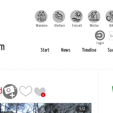
Wandern
Klettern
Freizeit
Winter
Bi
Login
Start
News
Timeline
Su
d
0
1/2