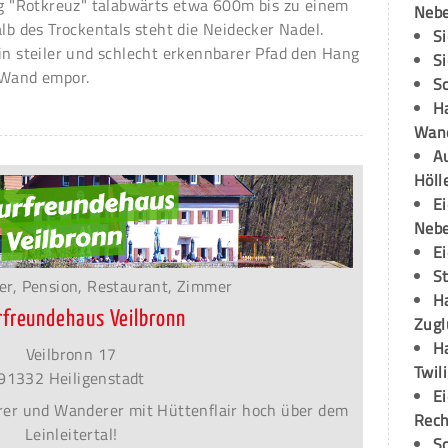
 "Rotkreuz" talabwärts etwa 600m bis zu einem
Neb
alb des Trockentals steht die Neidecker Nadel.
S
in steiler und schlecht erkennbarer Pfad den Hang
S
 Wand empor.
S
H
Wand
Au
Höll
E
Neb
E
S
er, Pension, Restaurant, Zimmer
H
rfreundehaus Veilbronn
Zugl
H
Veilbronn 17
Twil
91332 Heiligenstadt
E
terer und Wanderer mit Hüttenflair hoch über dem
Rech
Leinleitertal!
S