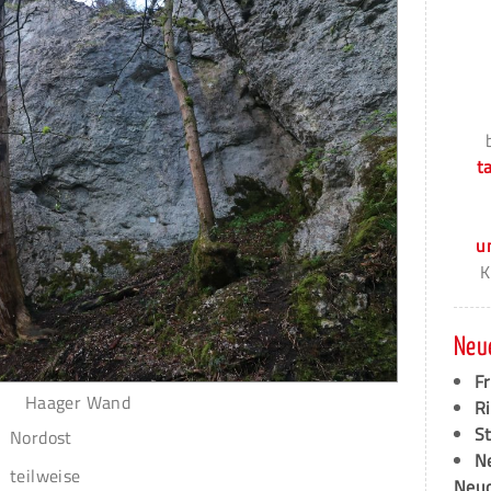
t
u
K
Neu
F
Haager Wand
Ri
S
Nordost
N
teilweise
Neud