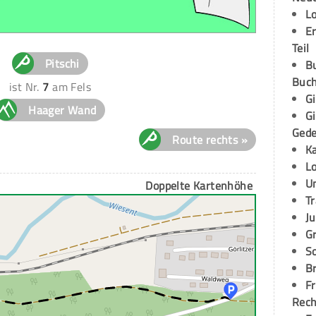
L
E
Teil
Pitschi
B
Buch
ist Nr.
7
am Fels
G
Haager Wand
G
Ged
Route rechts »
K
L
U
Doppelte Kartenhöhe
T
Ju
G
S
Br
Fr
Rec