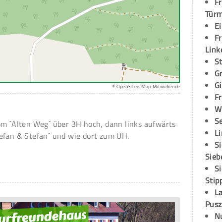
Fr
Tür
E
Fr
Link
S
G
G
© OpenStreetMap-Mitwirkende
Fr
W
S
om `Alten Weg´ über 3H hoch, dann links aufwärts
L
efan & Stefan´ und wie dort zum UH.
S
Sieb
S
Stip
L
Pusz
N