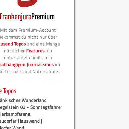
Mit dem Premium-Account
bekommst du nicht nur über
ausend Topos
und eine Menge
nützlicher
Features
, du
unterstützt damit auch
nabhängigen Journalismus
im
lettersport und Naturschutz.
e Topos
ränkisches Wunderland
egelstein 03 - Sonntagsfahrer
tierkampfarena
eudorfer Hauswand |
orfer Wand