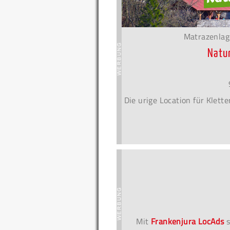
Matrazenlag
Natu
Die urige Location für Klet
Mit
Frankenjura LocAds
s