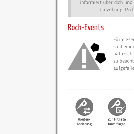
informiert über dich und 
Umgebung! Probi
Rock-Events
Für diese
sind eine
naturschu
zu beacht
aufgefall
Routen-
Zur Hitliste
änderung
hinzufügen