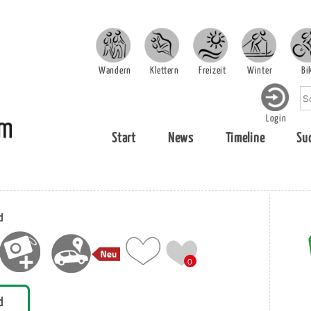
Wandern
Klettern
Freizeit
Winter
Bi
Login
Start
News
Timeline
Su
d
0
d