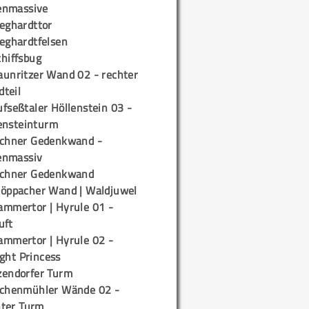
enmassive
ieghardttor
ieghardtfelsen
chiffsbug
aunritzer Wand 02 - rechter
teil
fseßtaler Höllenstein 03 -
ensteinturm
ichner Gedenkwand -
enmassiv
ichner Gedenkwand
töppacher Wand | Waldjuwel
ammertor | Hyrule 01 -
uft
ammertor | Hyrule 02 -
ight Princess
zendorfer Turm
ichenmühler Wände 02 -
ter Turm