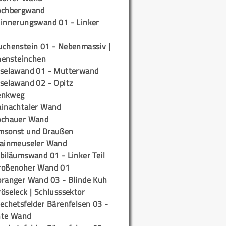
ochbergwand
rinnerungswand 01 - Linker
uchenstein 01 - Nebenmassiv |
ensteinchen
iselawand 01 - Mutterwand
iselawand 02 - Opitz
enkweg
ainachtaler Wand
ochauer Wand
msonst und Draußen
rainmeuseler Wand
biläumswand 01 - Linker Teil
roßenoher Wand 01
oranger Wand 03 - Blinde Kuh
öseleck | Schlusssektor
echetsfelder Bärenfelsen 03 -
hte Wand