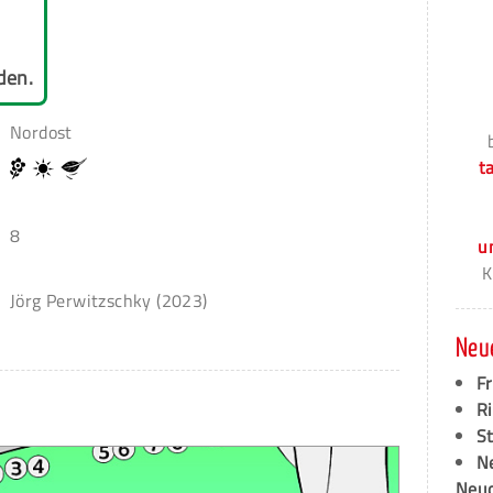
den.
Nordost
t
8
u
K
Jörg Perwitzschky (2023)
Neu
F
Ri
S
N
Neud