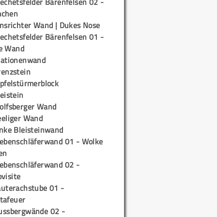
echetsfelder Bärenfelsen 02 -
mchen
insrichter Wand | Dukes Nose
echetsfelder Bärenfelsen 01 -
e Wand
tationenwand
renzstein
ipfelstürmerblock
eistein
olfsberger Wand
eeliger Wand
inke Bleisteinwand
iebenschläferwand 01 - Wolke
en
iebenschläferwand 02 -
pvisite
auterachstube 01 -
tafeuer
ussbergwände 02 -