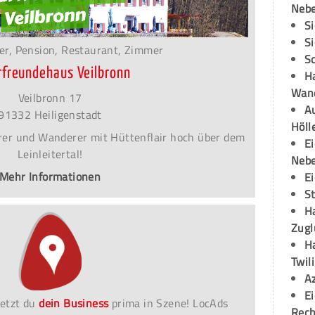
Neb
S
S
er, Pension, Restaurant, Zimmer
S
rfreundehaus Veilbronn
H
Wand
Veilbronn 17
Au
91332 Heiligenstadt
Höll
terer und Wanderer mit Hüttenflair hoch über dem
E
Leinleitertal!
Neb
Mehr Informationen
E
S
H
Zugl
H
Twil
A
E
etzt du
dein Business
prima in Szene! LocAds
Rech