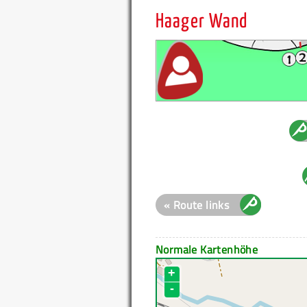
Haager Wand
« Route links
Normale Kartenhöhe
+
-