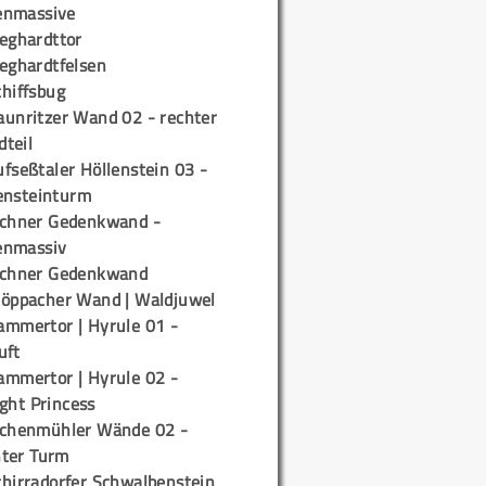
enmassive
ieghardttor
ieghardtfelsen
chiffsbug
aunritzer Wand 02 - rechter
teil
fseßtaler Höllenstein 03 -
ensteinturm
ichner Gedenkwand -
enmassiv
ichner Gedenkwand
töppacher Wand | Waldjuwel
ammertor | Hyrule 01 -
uft
ammertor | Hyrule 02 -
ight Princess
ichenmühler Wände 02 -
ter Turm
chirradorfer Schwalbenstein