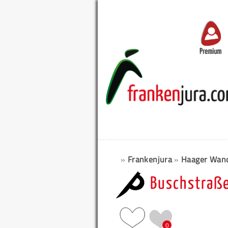
Premium
»
Frankenjura
»
Haager Wan
Buschstraß
0