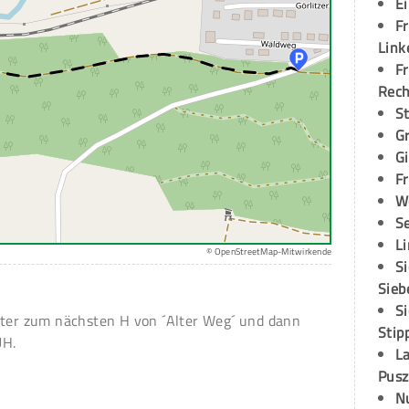
E
Fr
Link
Fr
Rec
S
G
G
Fr
W
S
L
© OpenStreetMap-Mitwirkende
S
Sieb
S
iter zum nächsten H von ´Alter Weg´ und dann
Stip
UH.
L
Pusz
N