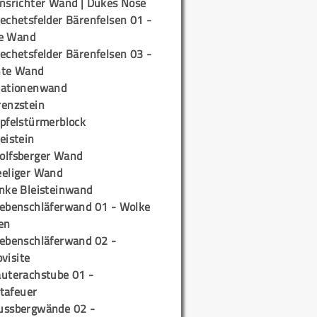
insrichter Wand | Dukes Nose
echetsfelder Bärenfelsen 01 -
e Wand
echetsfelder Bärenfelsen 03 -
hte Wand
tationenwand
renzstein
ipfelstürmerblock
eistein
olfsberger Wand
eeliger Wand
inke Bleisteinwand
iebenschläferwand 01 - Wolke
en
iebenschläferwand 02 -
pvisite
auterachstube 01 -
tafeuer
ussbergwände 02 -