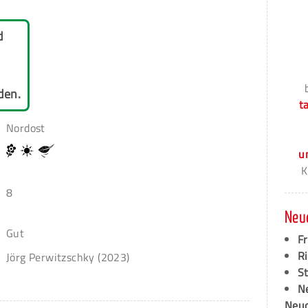
d
den.
t
Nordost
u
K
8
Neu
Gut
F
Ri
Jörg Perwitzschky (2023)
S
N
Neud