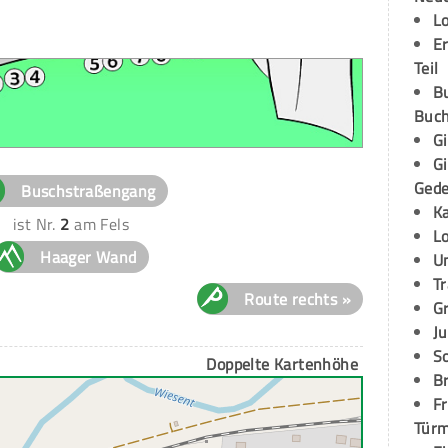
L
E
Teil
B
Buch
G
G
Ged
Buschstraßengang
K
ist Nr.
2
am Fels
L
Haager Wand
U
T
Route rechts »
G
Ju
S
Doppelte Kartenhöhe
Br
Fr
Tür