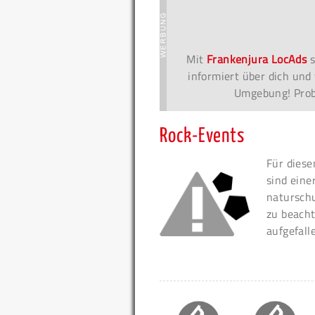
Mit
Frankenjura LocAds
s
informiert über dich und 
Umgebung! Probi
Rock-Events
Für diese
sind eine
naturschu
zu beacht
aufgefall