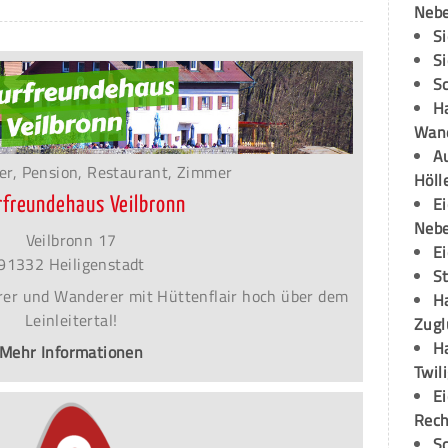
Neb
S
S
S
H
Wand
Au
er, Pension, Restaurant, Zimmer
Höll
E
rfreundehaus Veilbronn
Neb
Veilbronn 17
E
91332 Heiligenstadt
S
terer und Wanderer mit Hüttenflair hoch über dem
H
Leinleitertal!
Zugl
H
Mehr Informationen
Twil
E
Rech
S