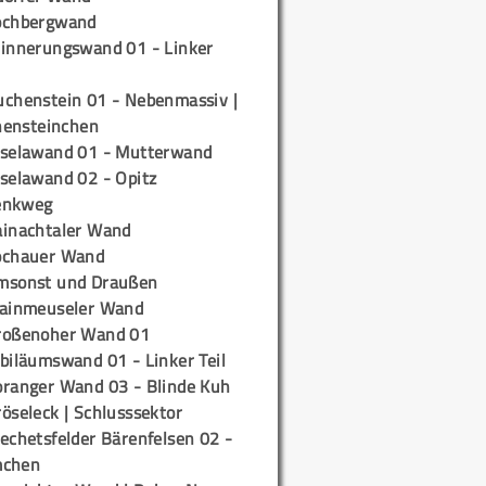
ochbergwand
rinnerungswand 01 - Linker
uchenstein 01 - Nebenmassiv |
ensteinchen
iselawand 01 - Mutterwand
iselawand 02 - Opitz
enkweg
ainachtaler Wand
ochauer Wand
msonst und Draußen
rainmeuseler Wand
roßenoher Wand 01
biläumswand 01 - Linker Teil
oranger Wand 03 - Blinde Kuh
öseleck | Schlusssektor
echetsfelder Bärenfelsen 02 -
mchen