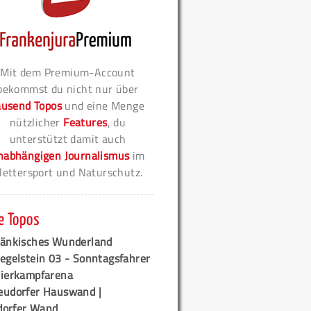
Mit dem Premium-Account
bekommst du nicht nur über
ausend Topos
und eine Menge
nützlicher
Features
, du
unterstützt damit auch
nabhängigen Journalismus
im
lettersport und Naturschutz.
e Topos
ränkisches Wunderland
egelstein 03 - Sonntagsfahrer
tierkampfarena
eudorfer Hauswand |
orfer Wand