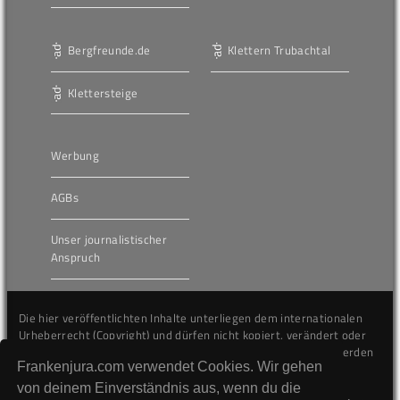
Bergfreunde.de
Klettern Trubachtal
Klettersteige
Werbung
AGBs
Unser journalistischer
Anspruch
Die hier veröffentlichten Inhalte unterliegen dem internationalen
Urheberrecht (Copyright) und dürfen nicht kopiert, verändert oder
unverändert wiederveröffentlicht werden. Gegen Verstöße werden
Frankenjura.com verwendet Cookies. Wir gehen
wir auf juristischem Wege vorgehen.
von deinem Einverständnis aus, wenn du die