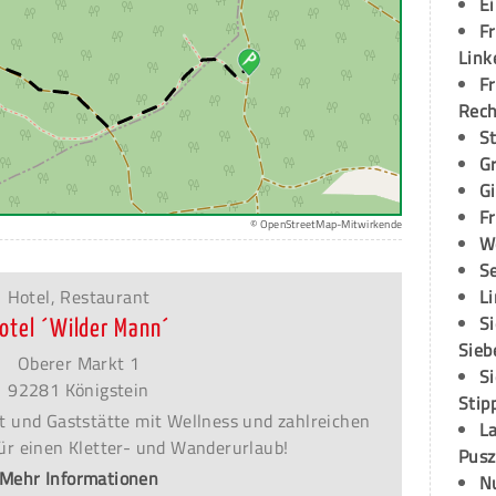
E
Fr
Link
Fr
Rec
S
G
G
Fr
© OpenStreetMap-Mitwirkende
W
S
Hotel, Restaurant
L
S
otel ´Wilder Mann´
Sieb
Oberer Markt 1
S
92281 Königstein
Stip
t und Gaststätte mit Wellness und zahlreichen
L
für einen Kletter- und Wanderurlaub!
Pusz
Mehr Informationen
N