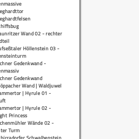
enmassive
ieghardttor
ieghardtfelsen
chiffsbug
aunritzer Wand 02 - rechter
teil
fseßtaler Höllenstein 03 -
ensteinturm
ichner Gedenkwand -
enmassiv
ichner Gedenkwand
töppacher Wand | Waldjuwel
ammertor | Hyrule 01 -
uft
ammertor | Hyrule 02 -
ight Princess
ichenmühler Wände 02 -
ter Turm
chirradorfer Schwalbenstein