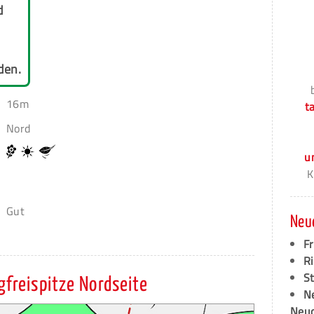
d
den.
16m
t
Nord
u
K
Gut
Neu
F
Ri
S
rgfreispitze Nordseite
N
Neud