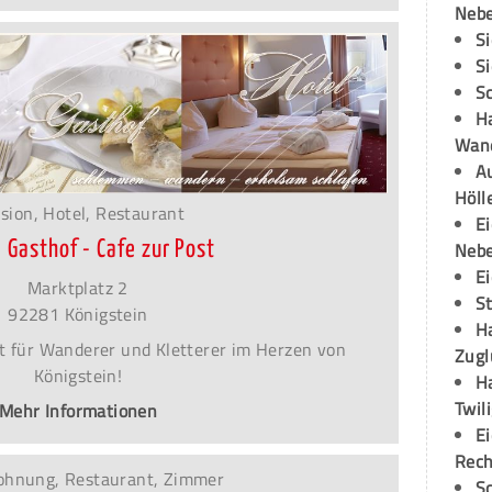
Neb
S
S
S
H
Wand
Au
Höll
sion, Hotel, Restaurant
E
Neb
- Gasthof - Cafe zur Post
E
Marktplatz 2
S
92281 Königstein
H
t für Wanderer und Kletterer im Herzen von
Zugl
Königstein!
H
Twil
Mehr Informationen
E
Rech
ohnung, Restaurant, Zimmer
S