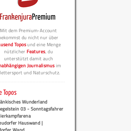
Mit dem Premium-Account
bekommst du nicht nur über
ausend Topos
und eine Menge
nützlicher
Features
, du
unterstützt damit auch
nabhängigen Journalismus
im
lettersport und Naturschutz.
e Topos
ränkisches Wunderland
egelstein 03 - Sonntagsfahrer
tierkampfarena
eudorfer Hauswand |
orfer Wand