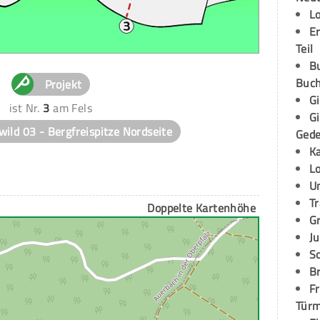
L
E
Teil
B
Buch
Projekt
G
ist Nr.
3
am Fels
G
wild 03 - Bergfreispitze Nordseite
Ged
K
L
U
T
Doppelte Kartenhöhe
G
Ju
S
Br
Fr
Tür