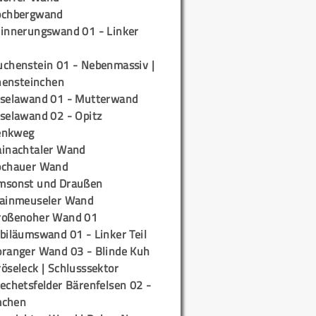
ochbergwand
rinnerungswand 01 - Linker
uchenstein 01 - Nebenmassiv |
ensteinchen
iselawand 01 - Mutterwand
iselawand 02 - Opitz
enkweg
ainachtaler Wand
ochauer Wand
msonst und Draußen
rainmeuseler Wand
roßenoher Wand 01
biläumswand 01 - Linker Teil
oranger Wand 03 - Blinde Kuh
öseleck | Schlusssektor
echetsfelder Bärenfelsen 02 -
mchen