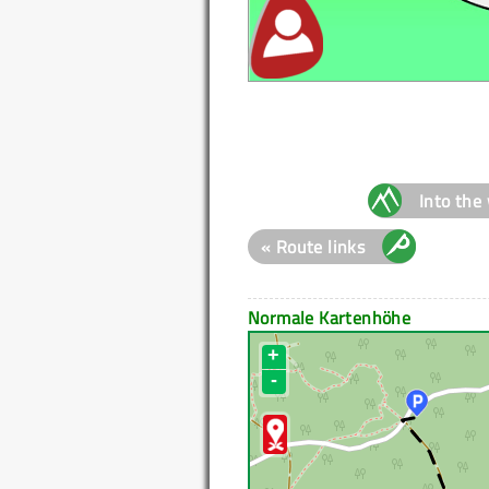
Into the 
« Route links
Normale Kartenhöhe
+
-