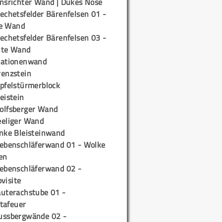
insrichter Wand | Dukes Nose
echetsfelder Bärenfelsen 01 -
e Wand
echetsfelder Bärenfelsen 03 -
hte Wand
tationenwand
renzstein
ipfelstürmerblock
eistein
olfsberger Wand
eeliger Wand
inke Bleisteinwand
iebenschläferwand 01 - Wolke
en
iebenschläferwand 02 -
pvisite
auterachstube 01 -
tafeuer
ussbergwände 02 -