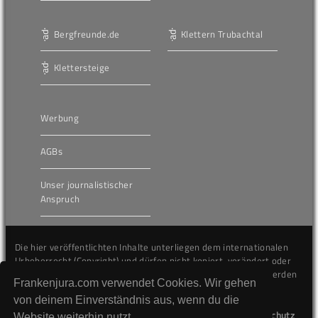
Bergfreunde.de
Klettern Trubachtal
Klettersteige
Werbung
AGBs
Unser journalistischer
Anspruch
Die hier veröffentlichten Inhalte unterliegen dem internationalen
Urheberrecht (Copyright) und dürfen nicht kopiert, verändert oder
unverändert wiederveröffentlicht werden. Gegen Verstöße werden
Frankenjura.com verwendet Cookies. Wir gehen
wir auf juristischem Wege vorgehen.
von deinem Einverständnis aus, wenn du die
Kontakt
Impressum
Datenschutz
Website weiterhin nutzt.