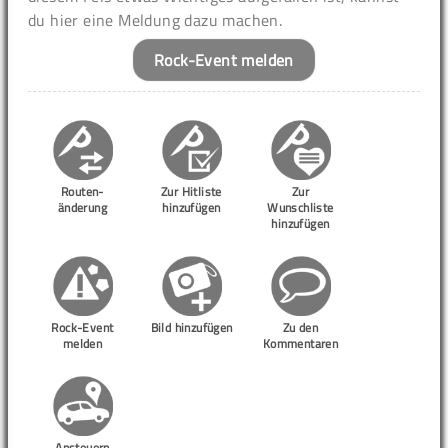
du hier eine Meldung dazu machen.
Rock-Event melden
Routen-
Zur Hitliste
Zur
änderung
hinzufügen
Wunschliste
hinzufügen
Rock-Event
Bild hinzufügen
Zu den
melden
Kommentaren
Ansteuern