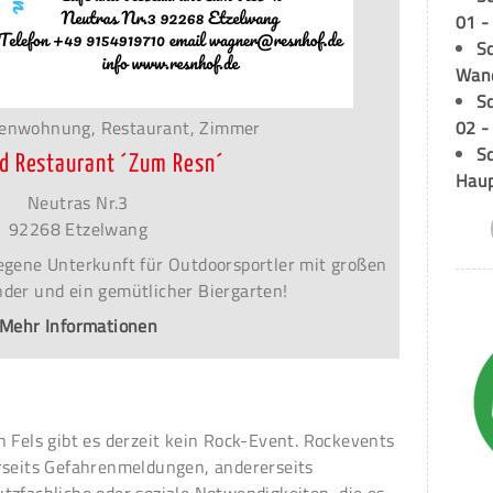
01 -
Sc
Wand
S
02 -
ienwohnung, Restaurant, Zimmer
Sc
nd Restaurant ´Zum Resn´
Hau
Neutras Nr.3
92268 Etzelwang
egene Unterkunft für Outdoorsportler mit großen
inder und ein gemütlicher Biergarten!
Mehr Informationen
n Fels gibt es derzeit kein Rock-Event. Rockevents
rseits Gefahrenmeldungen, andererseits