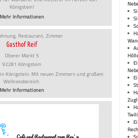
Neb
Königstein!
S
Mehr Informationen
S
S
H
ohnung, Restaurant, Zimmer
Wand
Gasthof Reif
Au
Höll
Oberer Markt 5
E
92281 Königstein
Neb
 in Königstein. Mit neuen Zimmern und großem
E
Wellnessbereich.
S
Mehr Informationen
H
Zugl
H
Twil
E
Rech
S