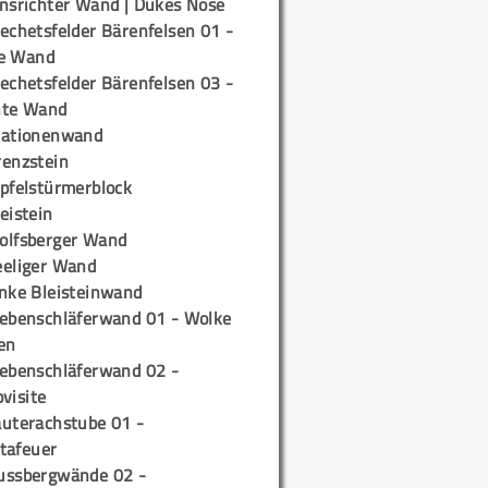
insrichter Wand | Dukes Nose
echetsfelder Bärenfelsen 01 -
e Wand
echetsfelder Bärenfelsen 03 -
hte Wand
tationenwand
renzstein
ipfelstürmerblock
eistein
olfsberger Wand
eeliger Wand
inke Bleisteinwand
iebenschläferwand 01 - Wolke
en
iebenschläferwand 02 -
pvisite
auterachstube 01 -
tafeuer
ussbergwände 02 -