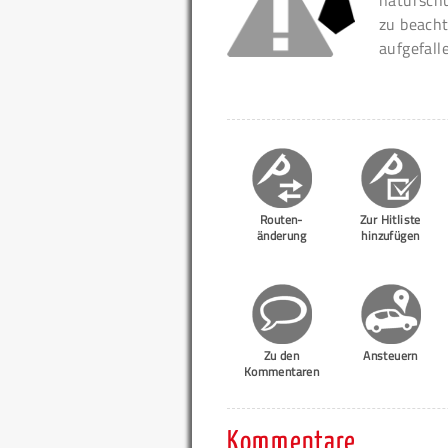
naturschu
zu beacht
aufgefall
Routen-
Zur Hitliste
änderung
hinzufügen
Zu den
Ansteuern
Kommentaren
Kommentare