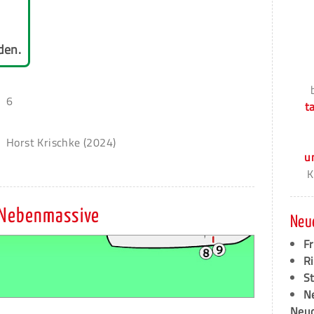
den.
6
t
Horst Krischke (2024)
u
K
 Nebenmassive
Neu
F
Ri
S
N
Neud