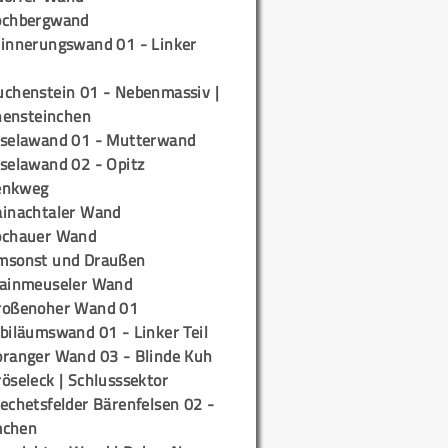
ochbergwand
rinnerungswand 01 - Linker
uchenstein 01 - Nebenmassiv |
ensteinchen
iselawand 01 - Mutterwand
iselawand 02 - Opitz
enkweg
ainachtaler Wand
ochauer Wand
msonst und Draußen
rainmeuseler Wand
roßenoher Wand 01
biläumswand 01 - Linker Teil
oranger Wand 03 - Blinde Kuh
öseleck | Schlusssektor
echetsfelder Bärenfelsen 02 -
mchen