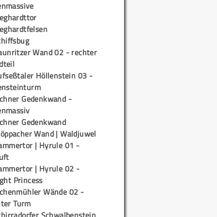
enmassive
ieghardttor
ieghardtfelsen
chiffsbug
aunritzer Wand 02 - rechter
teil
fseßtaler Höllenstein 03 -
ensteinturm
ichner Gedenkwand -
enmassiv
ichner Gedenkwand
töppacher Wand | Waldjuwel
ammertor | Hyrule 01 -
uft
ammertor | Hyrule 02 -
ight Princess
ichenmühler Wände 02 -
ter Turm
chirradorfer Schwalbenstein