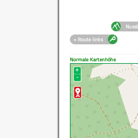
Nuss
« Route links
Normale Kartenhöhe
+
-