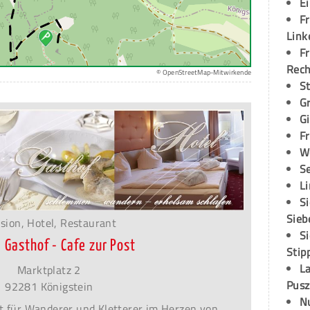
E
Fr
Link
Fr
Rec
© OpenStreetMap-Mitwirkende
S
G
G
Fr
W
S
L
S
Sieb
sion, Hotel, Restaurant
S
- Gasthof - Cafe zur Post
Stip
L
Marktplatz 2
Pusz
92281 Königstein
N
t für Wanderer und Kletterer im Herzen von