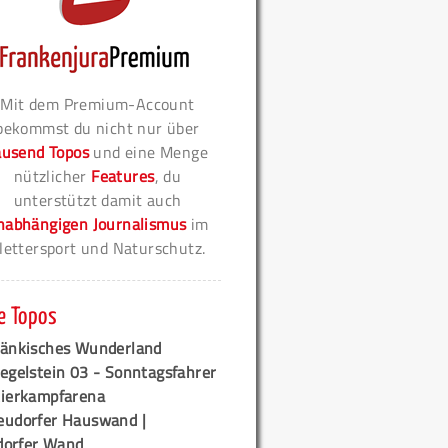
Mit dem Premium-Account
bekommst du nicht nur über
ausend Topos
und eine Menge
nützlicher
Features
, du
unterstützt damit auch
nabhängigen Journalismus
im
lettersport und Naturschutz.
e Topos
ränkisches Wunderland
egelstein 03 - Sonntagsfahrer
tierkampfarena
eudorfer Hauswand |
orfer Wand