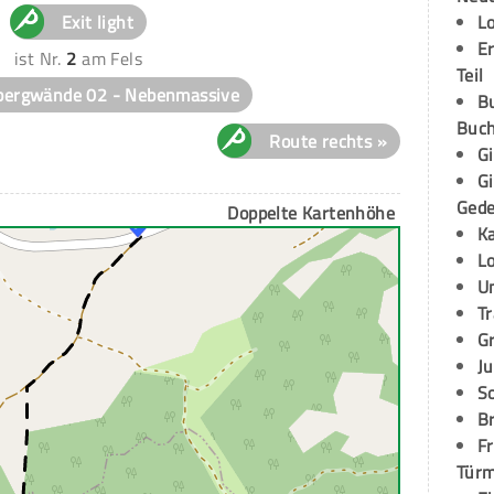
Exit light
L
E
ist Nr.
2
am Fels
Teil
bergwände 02 - Nebenmassive
B
Buch
Route rechts »
G
G
Ged
Doppelte Kartenhöhe
K
L
U
T
G
Ju
S
Br
Fr
Tür